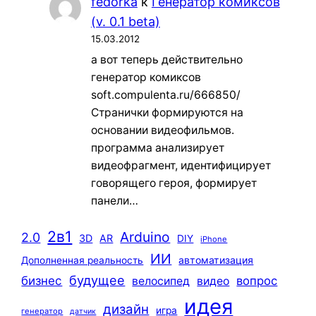
fedorka
к
Генератор комиксов
(v. 0.1 beta)
15.03.2012
а вот теперь действительно
генератор комиксов
soft.compulenta.ru/666850/
Странички формируются на
основании видеофильмов.
программа анализирует
видеофрагмент, идентифицирует
говорящего героя, формирует
панели…
2в1
Arduino
2.0
3D
AR
DIY
iPhone
ИИ
автоматизация
Дополненная реальность
будущее
бизнес
вопрос
велосипед
видео
идея
дизайн
игра
генератор
датчик