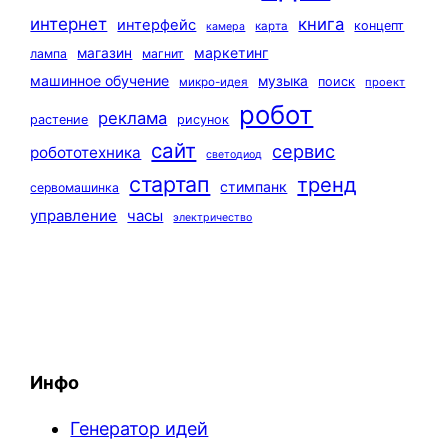
интернет
книга
интерфейс
концепт
карта
камера
маркетинг
магазин
лампа
магнит
машинное обучение
музыка
поиск
микро-идея
проект
робот
реклама
растение
рисунок
сайт
сервис
робототехника
светодиод
стартап
тренд
стимпанк
сервомашинка
управление
часы
электричество
Инфо
Генератор идей