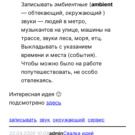
Записывать
эмбиентные
(
ambient
— обтекающий, окружающий )
звуки — людей в метро,
музыкантов на улице, машины на
трассе, звуки леса, моря, етц.
Выкладывать с указанием
времени и места (события).
Чтобы можно было на работе
попутешествовать, не особо
отвлекаясь.
Интересная идея 🙂
подсмотрено
здесь
записывать
, 
звук
, 
окружающий
, 
сервис
20.04.2009 10:08
admin
Свалка идей