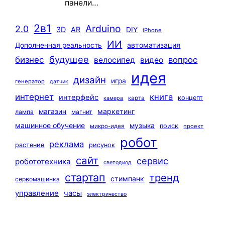
панели…
2в1
Arduino
2.0
3D
AR
DIY
iPhone
ИИ
автоматизация
Дополненная реальность
будущее
бизнес
вопрос
велосипед
видео
идея
дизайн
игра
генератор
датчик
интернет
книга
интерфейс
концепт
карта
камера
маркетинг
магазин
лампа
магнит
машинное обучение
музыка
поиск
микро-идея
проект
робот
реклама
растение
рисунок
сайт
сервис
робототехника
светодиод
стартап
тренд
стимпанк
сервомашинка
управление
часы
электричество