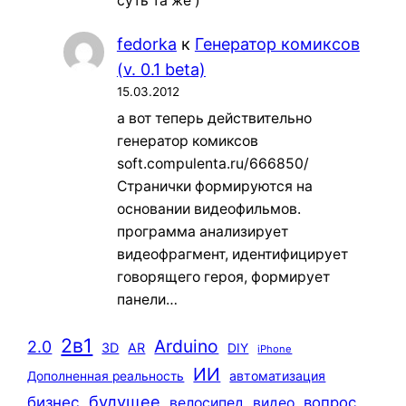
суть та же )
fedorka
к
Генератор комиксов
(v. 0.1 beta)
15.03.2012
а вот теперь действительно
генератор комиксов
soft.compulenta.ru/666850/
Странички формируются на
основании видеофильмов.
программа анализирует
видеофрагмент, идентифицирует
говорящего героя, формирует
панели…
2в1
Arduino
2.0
3D
AR
DIY
iPhone
ИИ
автоматизация
Дополненная реальность
будущее
бизнес
вопрос
велосипед
видео