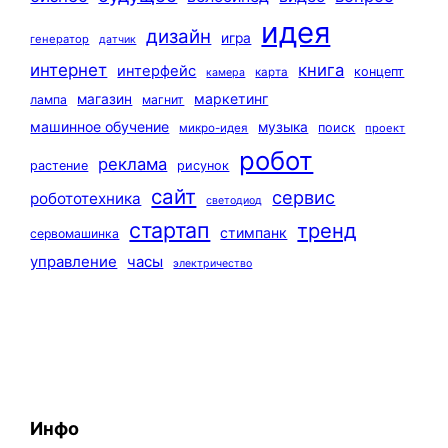
идея
дизайн
игра
генератор
датчик
интернет
книга
интерфейс
концепт
карта
камера
маркетинг
магазин
лампа
магнит
машинное обучение
музыка
поиск
микро-идея
проект
робот
реклама
растение
рисунок
сайт
сервис
робототехника
светодиод
стартап
тренд
стимпанк
сервомашинка
управление
часы
электричество
Инфо