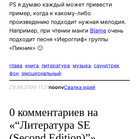
PS я думаю каждый может привести
пример, когда к какому-либо
произведению подходит нужная мелодия.
Например, при чтении манги
Blame
очень
подходит песня «Иероглиф» группы
«Пикник» 🙂
глава
, 
книга
, 
литература
, 
музыка
, 
саундтрек
, 
фон
, 
эмоциональный
29.06.2009 11:21
noonv
Свалка идей
0 комментариев на
«“Литература SE
(Second Edition)”»