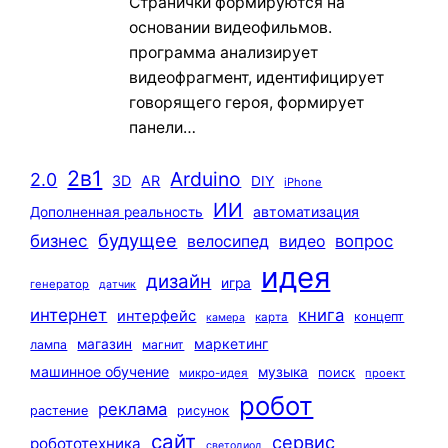
Странички формируются на
основании видеофильмов.
программа анализирует
видеофрагмент, идентифицирует
говорящего героя, формирует
панели…
2в1
Arduino
2.0
3D
AR
DIY
iPhone
ИИ
автоматизация
Дополненная реальность
будущее
бизнес
вопрос
велосипед
видео
идея
дизайн
игра
генератор
датчик
интернет
книга
интерфейс
концепт
карта
камера
маркетинг
магазин
лампа
магнит
машинное обучение
музыка
поиск
микро-идея
проект
робот
реклама
растение
рисунок
сайт
сервис
робототехника
светодиод