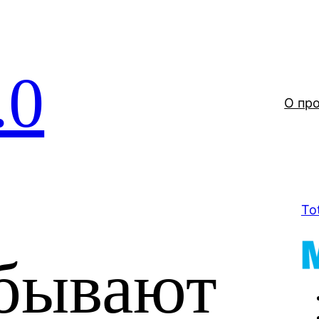
.0
О пр
To
бывают