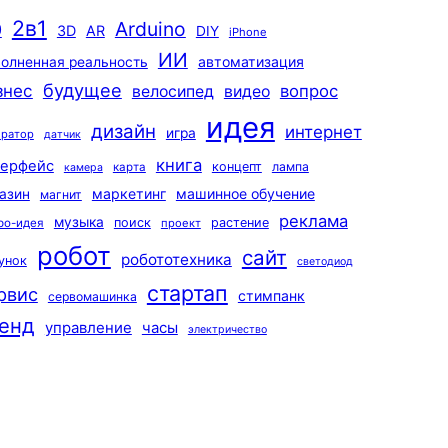
2в1
Arduino
0
3D
AR
DIY
iPhone
ИИ
автоматизация
олненная реальность
будущее
знес
вопрос
велосипед
видео
идея
дизайн
интернет
игра
ератор
датчик
книга
терфейс
концепт
лампа
карта
камера
маркетинг
машинное обучение
азин
магнит
реклама
музыка
поиск
растение
ро-идея
проект
робот
сайт
робототехника
унок
светодиод
стартап
рвис
стимпанк
сервомашинка
енд
управление
часы
электричество