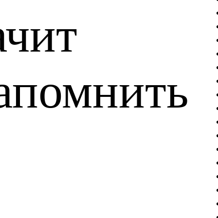
чит
апомнить