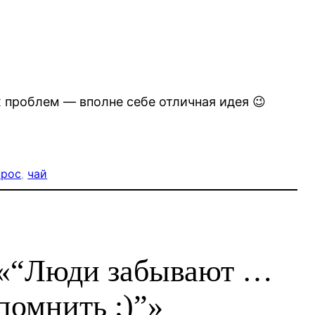
 проблем — вполне себе отличная идея 😉
прос
, 
чай
 «“Люди забывают …
помнить ;)”»