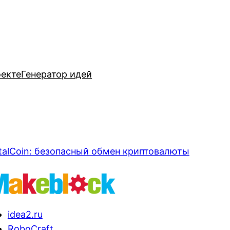
оекте
Генератор идей
talCoin: безопасный обмен криптовалюты
idea2.ru
RoboCraft