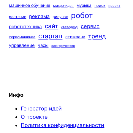
машинное обучение
музыка
поиск
микро-идея
проект
робот
реклама
растение
рисунок
сайт
сервис
робототехника
светодиод
стартап
тренд
стимпанк
сервомашинка
управление
часы
электричество
Инфо
Генератор идей
О проекте
Политика конфиденциальности