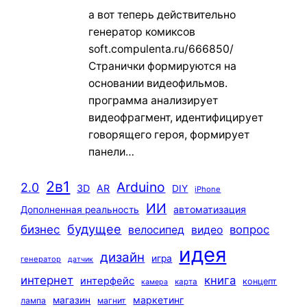
а вот теперь действительно
генератор комиксов
soft.compulenta.ru/666850/
Странички формируются на
основании видеофильмов.
программа анализирует
видеофрагмент, идентифицирует
говорящего героя, формирует
панели…
2в1
Arduino
2.0
3D
AR
DIY
iPhone
ИИ
автоматизация
Дополненная реальность
будущее
бизнес
вопрос
велосипед
видео
идея
дизайн
игра
генератор
датчик
интернет
книга
интерфейс
концепт
карта
камера
маркетинг
магазин
лампа
магнит