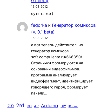
0.1 beta)
15.03.2012
суть та же )
fedorka
к
Генератор комиксов
(v. 0.1 beta)
15.03.2012
а вот теперь действительно
генератор комиксов
soft.compulenta.ru/666850/
Странички формируются на
основании видеофильмов.
программа анализирует
видеофрагмент, идентифицирует
говорящего героя, формирует
панели…
2в1
Arduino
2.0
3D
AR
DIY
iPhone