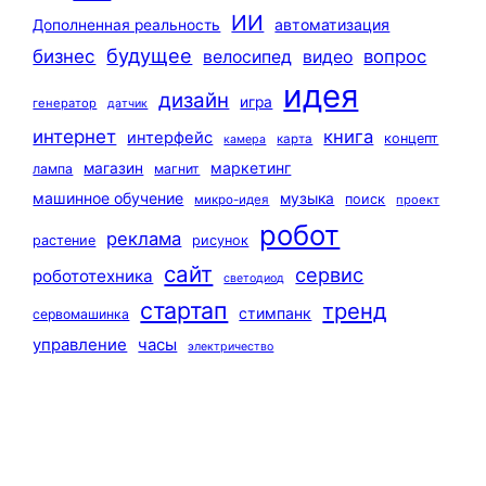
ИИ
автоматизация
Дополненная реальность
будущее
бизнес
вопрос
велосипед
видео
идея
дизайн
игра
генератор
датчик
интернет
книга
интерфейс
концепт
карта
камера
маркетинг
магазин
лампа
магнит
машинное обучение
музыка
поиск
микро-идея
проект
робот
реклама
растение
рисунок
сайт
сервис
робототехника
светодиод
стартап
тренд
стимпанк
сервомашинка
управление
часы
электричество