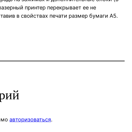
лазерный принтер перекрывает ее не
ставив в свойствах печати размер бумаги A5.
арий
димо
авторизоваться
.