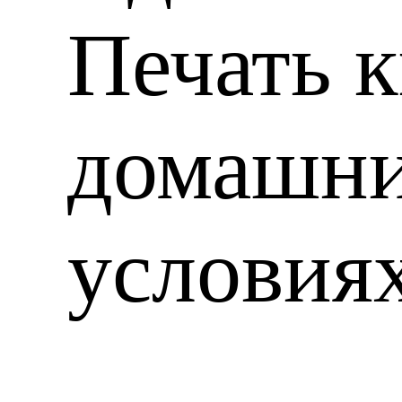
Печать к
домашн
условия