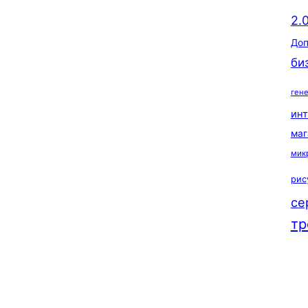
2.
Доп
би
ген
ин
маг
мик
рис
се
тр