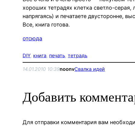
хороших тетрадях клетка светло-серая, 
напрягаясь) и печатаете двусторонне, вы
Все, книга готова.
отсюда
DIY
, 
книга
, 
печать
, 
тетрадь
14.01.2010 10:39
noonv
Свалка идей
Добавить коммент
Для отправки комментария вам необхо