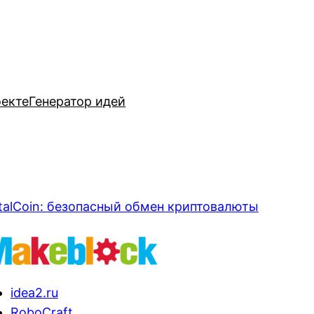
оекте
Генератор идей
talCoin: безопасный обмен криптовалюты
idea2.ru
RoboCraft