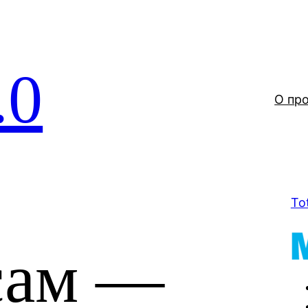
.0
О пр
To
сам —