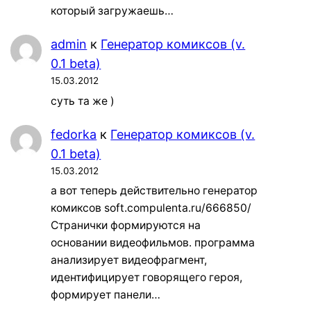
который загружаешь…
admin
к
Генератор комиксов (v.
0.1 beta)
15.03.2012
суть та же )
fedorka
к
Генератор комиксов (v.
0.1 beta)
15.03.2012
а вот теперь действительно генератор
комиксов soft.compulenta.ru/666850/
Странички формируются на
основании видеофильмов. программа
анализирует видеофрагмент,
идентифицирует говорящего героя,
формирует панели…