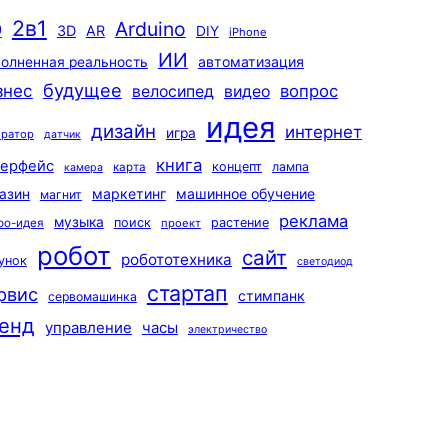
2в1
Arduino
0
3D
AR
DIY
iPhone
ИИ
автоматизация
олненная реальность
будущее
знес
вопрос
велосипед
видео
идея
дизайн
интернет
игра
ератор
датчик
книга
терфейс
концепт
лампа
карта
камера
маркетинг
машинное обучение
азин
магнит
реклама
музыка
поиск
растение
ро-идея
проект
робот
сайт
робототехника
унок
светодиод
стартап
рвис
стимпанк
сервомашинка
енд
управление
часы
электричество