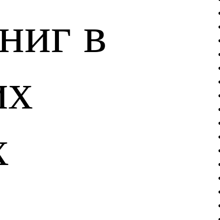
ниг в
их
х