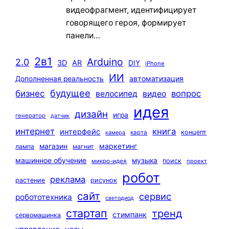
видеофрагмент, идентифицирует
говорящего героя, формирует
панели…
2в1
Arduino
2.0
3D
AR
DIY
iPhone
ИИ
автоматизация
Дополненная реальность
будущее
бизнес
вопрос
велосипед
видео
идея
дизайн
игра
генератор
датчик
интернет
книга
интерфейс
концепт
карта
камера
маркетинг
магазин
лампа
магнит
машинное обучение
музыка
поиск
микро-идея
проект
робот
реклама
растение
рисунок
сайт
сервис
робототехника
светодиод
стартап
тренд
стимпанк
сервомашинка