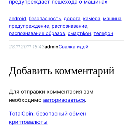
предупреждает пешехода о машинах
android
, 
безопасность
, 
дорога
, 
камера
, 
машина
, 
предупреждение
, 
распознавание
, 
распознавание образов
, 
смартфон
, 
телефон
28.11.2011 15:43
admin
Свалка идей
Добавить комментарий
Для отправки комментария вам
необходимо
авторизоваться
.
TotalCoin: безопасный обмен
криптовалюты