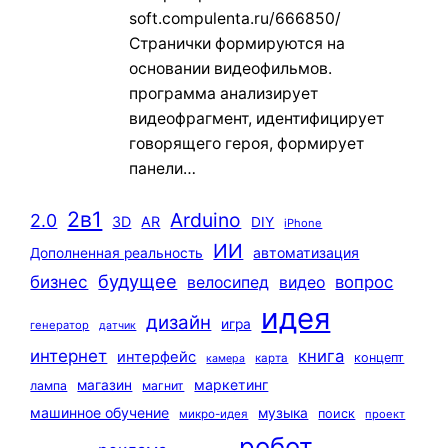
soft.compulenta.ru/666850/
Странички формируются на
основании видеофильмов.
программа анализирует
видеофрагмент, идентифицирует
говорящего героя, формирует
панели…
2в1
Arduino
2.0
3D
AR
DIY
iPhone
ИИ
автоматизация
Дополненная реальность
будущее
бизнес
вопрос
велосипед
видео
идея
дизайн
игра
генератор
датчик
интернет
книга
интерфейс
концепт
карта
камера
маркетинг
магазин
лампа
магнит
машинное обучение
музыка
поиск
микро-идея
проект
робот