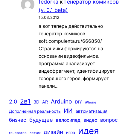
fedorka
к
Генератор комиксов
(v. 0.1 beta)
15.03.2012
а вот теперь действительно
генератор комиксов
soft.compulenta.ru/666850/
Странички формируются на
основании видеофильмов.
программа анализирует
видеофрагмент, идентифицирует
говорящего героя, формирует
панели…
2в1
Arduino
2.0
3D
AR
DIY
iPhone
ИИ
автоматизация
Дополненная реальность
будущее
бизнес
вопрос
велосипед
видео
идея
дизайн
игра
генератор
датчик