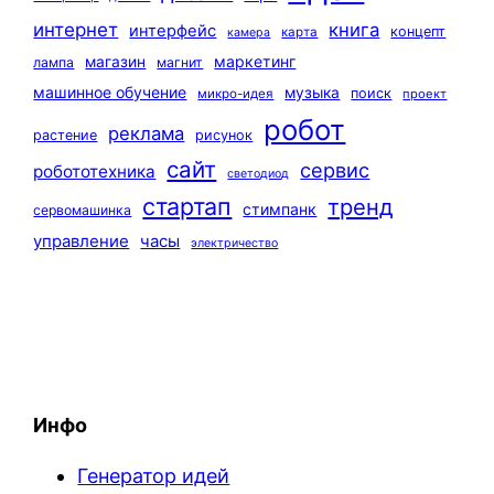
интернет
книга
интерфейс
концепт
карта
камера
маркетинг
магазин
лампа
магнит
машинное обучение
музыка
поиск
микро-идея
проект
робот
реклама
растение
рисунок
сайт
сервис
робототехника
светодиод
стартап
тренд
стимпанк
сервомашинка
управление
часы
электричество
Инфо
Генератор идей