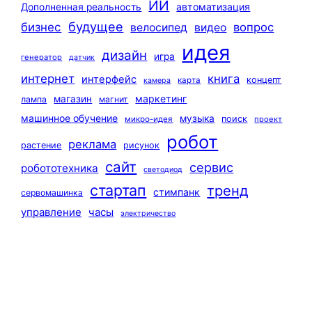
ИИ
автоматизация
Дополненная реальность
будущее
бизнес
вопрос
велосипед
видео
идея
дизайн
игра
генератор
датчик
интернет
книга
интерфейс
концепт
карта
камера
маркетинг
магазин
лампа
магнит
машинное обучение
музыка
поиск
микро-идея
проект
робот
реклама
растение
рисунок
сайт
сервис
робототехника
светодиод
стартап
тренд
стимпанк
сервомашинка
управление
часы
электричество