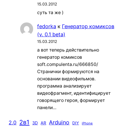
15.03.2012
суть та же )
fedorka
к
Генератор комиксов
(v. 0.1 beta)
15.03.2012
а вот теперь действительно
генератор комиксов
soft.compulenta.ru/666850/
Странички формируются на
основании видеофильмов.
программа анализирует
видеофрагмент, идентифицирует
говорящего героя, формирует
панели…
2в1
Arduino
2.0
3D
AR
DIY
iPhone