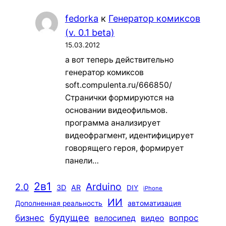
fedorka
к
Генератор комиксов
(v. 0.1 beta)
15.03.2012
а вот теперь действительно
генератор комиксов
soft.compulenta.ru/666850/
Странички формируются на
основании видеофильмов.
программа анализирует
видеофрагмент, идентифицирует
говорящего героя, формирует
панели…
2в1
Arduino
2.0
3D
AR
DIY
iPhone
ИИ
автоматизация
Дополненная реальность
будущее
бизнес
вопрос
велосипед
видео