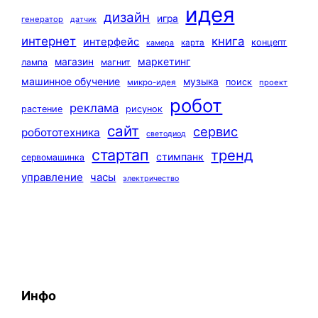
идея
дизайн
игра
генератор
датчик
интернет
книга
интерфейс
концепт
карта
камера
маркетинг
магазин
лампа
магнит
машинное обучение
музыка
поиск
микро-идея
проект
робот
реклама
растение
рисунок
сайт
сервис
робототехника
светодиод
стартап
тренд
стимпанк
сервомашинка
управление
часы
электричество
Инфо