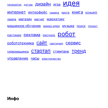
идея
дизайн
игра
генератор
датчик
интернет
книга
интерфейс
концепт
карта
камера
маркетинг
магазин
лампа
магнит
машинное обучение
музыка
поиск
микро-идея
проект
робот
реклама
растение
рисунок
сайт
сервис
робототехника
светодиод
стартап
тренд
стимпанк
сервомашинка
управление
часы
электричество
Инфо