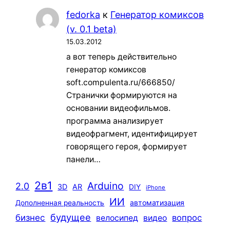
fedorka
к
Генератор комиксов
(v. 0.1 beta)
15.03.2012
а вот теперь действительно
генератор комиксов
soft.compulenta.ru/666850/
Странички формируются на
основании видеофильмов.
программа анализирует
видеофрагмент, идентифицирует
говорящего героя, формирует
панели…
2в1
Arduino
2.0
3D
AR
DIY
iPhone
ИИ
автоматизация
Дополненная реальность
будущее
бизнес
вопрос
велосипед
видео