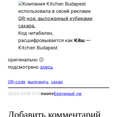
Компания Kitchen Budapest
использовала в своей рекламе
QR-код, выложенный кубиками
сахара.
Код читабелен,
расшифровывается как
Kibu
—
Kitchen Budapest
оригинально 🙂
подсмотрено
здесь
QR-code
, 
выложить
, 
сахар
26.03.2009 11:10
noonv
Безумный ум
Добавить комментарий