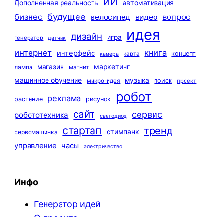
ИИ
автоматизация
Дополненная реальность
будущее
бизнес
вопрос
велосипед
видео
идея
дизайн
игра
генератор
датчик
интернет
книга
интерфейс
концепт
карта
камера
маркетинг
магазин
лампа
магнит
машинное обучение
музыка
поиск
микро-идея
проект
робот
реклама
растение
рисунок
сайт
сервис
робототехника
светодиод
стартап
тренд
стимпанк
сервомашинка
управление
часы
электричество
Инфо
Генератор идей