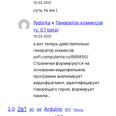
15.03.2012
суть та же )
fedorka
к
Генератор комиксов
(v. 0.1 beta)
15.03.2012
а вот теперь действительно
генератор комиксов
soft.compulenta.ru/666850/
Странички формируются на
основании видеофильмов.
программа анализирует
видеофрагмент, идентифицирует
говорящего героя, формирует
панели…
2в1
Arduino
2.0
3D
AR
DIY
iPhone