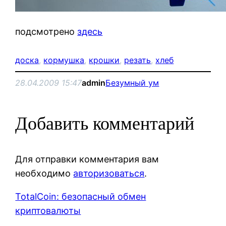
подсмотрено
здесь
доска
, 
кормушка
, 
крошки
, 
резать
, 
хлеб
28.04.2009 15:47
admin
Безумный ум
Добавить комментарий
Для отправки комментария вам
необходимо
авторизоваться
.
TotalCoin: безопасный обмен
криптовалюты