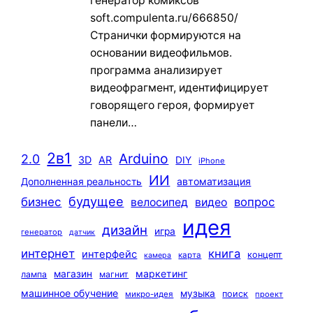
генератор комиксов
soft.compulenta.ru/666850/
Странички формируются на
основании видеофильмов.
программа анализирует
видеофрагмент, идентифицирует
говорящего героя, формирует
панели…
2в1
Arduino
2.0
3D
AR
DIY
iPhone
ИИ
автоматизация
Дополненная реальность
будущее
бизнес
вопрос
велосипед
видео
идея
дизайн
игра
генератор
датчик
интернет
книга
интерфейс
концепт
карта
камера
маркетинг
магазин
лампа
магнит
машинное обучение
музыка
поиск
микро-идея
проект