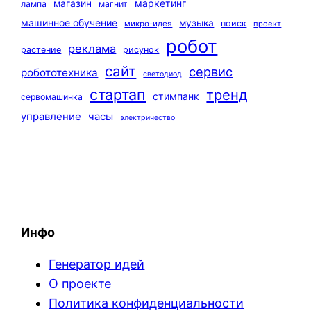
маркетинг
магазин
лампа
магнит
машинное обучение
музыка
поиск
микро-идея
проект
робот
реклама
растение
рисунок
сайт
сервис
робототехника
светодиод
стартап
тренд
стимпанк
сервомашинка
управление
часы
электричество
Инфо
Генератор идей
О проекте
Политика конфиденциальности