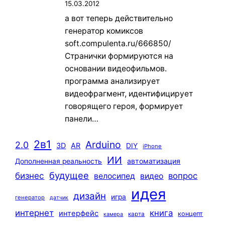
15.03.2012
а вот теперь действительно
генератор комиксов
soft.compulenta.ru/666850/
Странички формируются на
основании видеофильмов.
программа анализирует
видеофрагмент, идентифицирует
говорящего героя, формирует
панели…
2в1
Arduino
2.0
3D
AR
DIY
iPhone
ИИ
автоматизация
Дополненная реальность
будущее
бизнес
вопрос
велосипед
видео
идея
дизайн
игра
генератор
датчик
интернет
книга
интерфейс
концепт
карта
камера