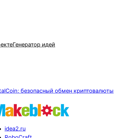
оекте
Генератор идей
talCoin: безопасный обмен криптовалюты
idea2.ru
RoboCraft