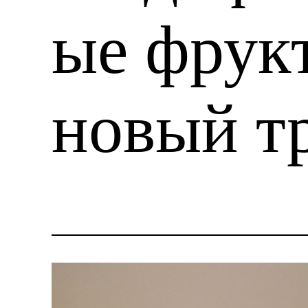
ые фрук
новый т