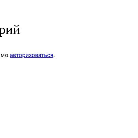
арий
димо
авторизоваться
.