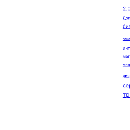
2.
Доп
би
ген
ин
маг
мик
рис
се
тр