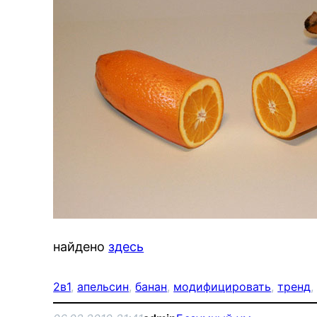
найдено
здесь
2в1
, 
апельсин
, 
банан
, 
модифицировать
, 
тренд
,