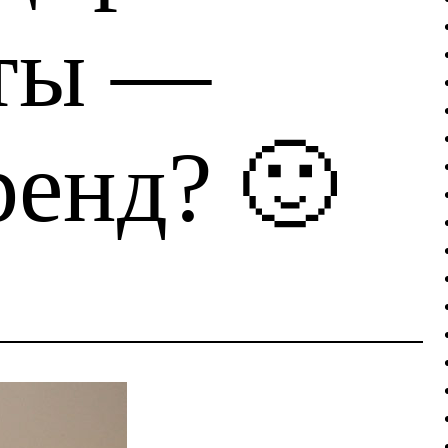
ты —
ренд? 🙂