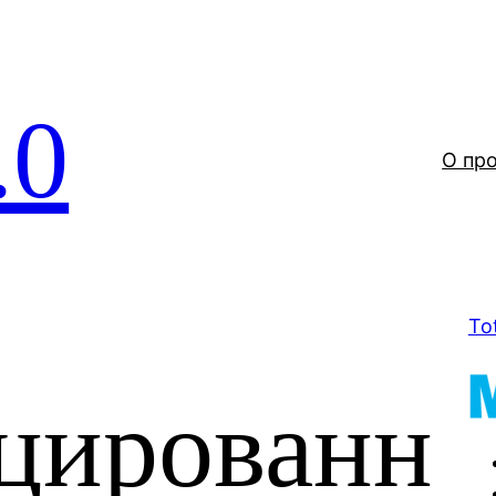
.0
О пр
To
цированн