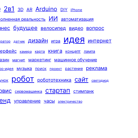
2в1
Arduino
0
3D
AR
DIY
iPhone
ИИ
автоматизация
олненная реальность
будущее
знес
вопрос
велосипед
видео
идея
дизайн
интернет
игра
ератор
датчик
книга
терфейс
концепт
лампа
карта
камера
маркетинг
машинное обучение
азин
магнит
реклама
музыка
поиск
растение
ро-идея
проект
робот
сайт
робототехника
унок
светодиод
стартап
рвис
стимпанк
сервомашинка
енд
управление
часы
электричество