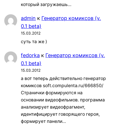
который загружаешь…
admin
к
Генератор комиксов (v.
0.1 beta)
15.03.2012
суть та же )
fedorka
к
Генератор комиксов (v.
0.1 beta)
15.03.2012
а вот теперь действительно генератор
комиксов soft.compulenta.ru/666850/
Странички формируются на
основании видеофильмов. программа
анализирует видеофрагмент,
идентифицирует говорящего героя,
формирует панели…