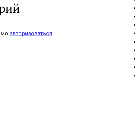
арий
димо
авторизоваться
.