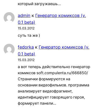
который загружаешь…
admin
к
Генератор комиксов (v.
0.1 beta)
15.03.2012
суть та же )
fedorka
к
Генератор комиксов (v.
0.1 beta)
15.03.2012
а вот теперь действительно генератор
комиксов soft.compulenta.ru/666850/
Странички формируются на
основании видеофильмов. программа
анализирует видеофрагмент,
идентифицирует говорящего героя,
формирует панели…