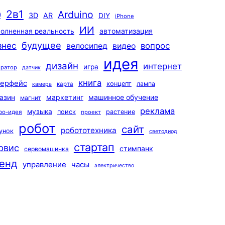
2в1
Arduino
0
3D
AR
DIY
iPhone
ИИ
автоматизация
олненная реальность
будущее
знес
вопрос
велосипед
видео
идея
дизайн
интернет
игра
ератор
датчик
книга
терфейс
концепт
лампа
карта
камера
маркетинг
машинное обучение
азин
магнит
реклама
музыка
поиск
растение
ро-идея
проект
робот
сайт
робототехника
унок
светодиод
стартап
рвис
стимпанк
сервомашинка
енд
управление
часы
электричество