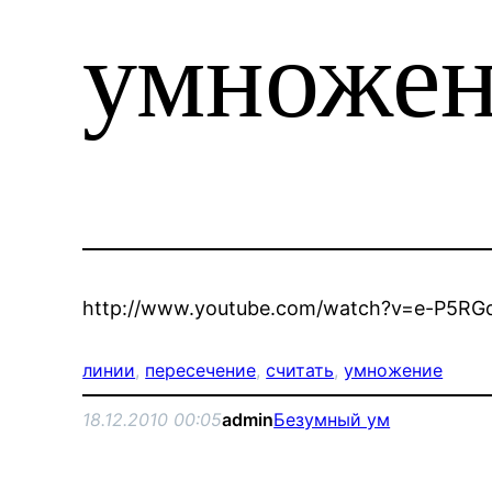
умножен
http://www.youtube.com/watch?v=e-P5RGd
линии
, 
пересечение
, 
считать
, 
умножение
18.12.2010 00:05
admin
Безумный ум