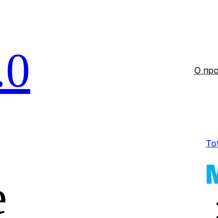
.0
О пр
To
е