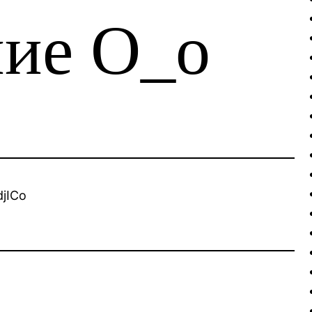
ие О_о
jICo