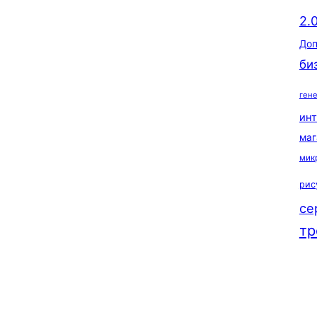
2.
Доп
би
ген
ин
маг
мик
рис
се
тр