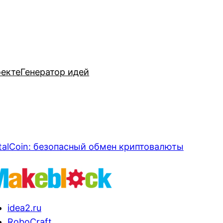
оекте
Генератор идей
talCoin: безопасный обмен криптовалюты
idea2.ru
RoboCraft