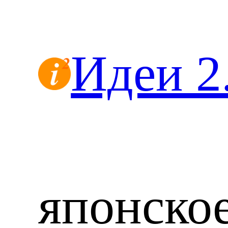
Перейти
к
содержимому
Идеи 2
японско