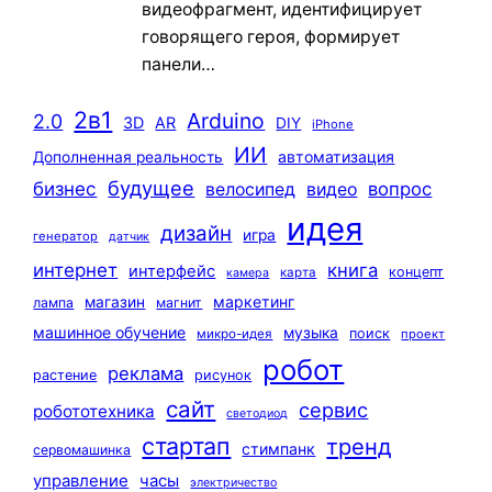
видеофрагмент, идентифицирует
говорящего героя, формирует
панели…
2в1
Arduino
2.0
3D
AR
DIY
iPhone
ИИ
автоматизация
Дополненная реальность
будущее
бизнес
вопрос
велосипед
видео
идея
дизайн
игра
генератор
датчик
интернет
книга
интерфейс
концепт
карта
камера
маркетинг
магазин
лампа
магнит
машинное обучение
музыка
поиск
микро-идея
проект
робот
реклама
растение
рисунок
сайт
сервис
робототехника
светодиод
стартап
тренд
стимпанк
сервомашинка
управление
часы
электричество