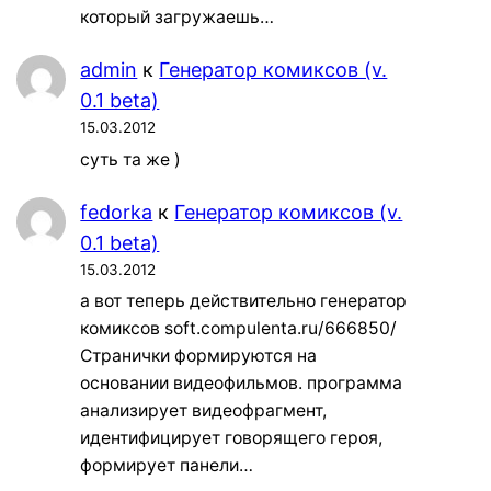
который загружаешь…
admin
к
Генератор комиксов (v.
0.1 beta)
15.03.2012
суть та же )
fedorka
к
Генератор комиксов (v.
0.1 beta)
15.03.2012
а вот теперь действительно генератор
комиксов soft.compulenta.ru/666850/
Странички формируются на
основании видеофильмов. программа
анализирует видеофрагмент,
идентифицирует говорящего героя,
формирует панели…