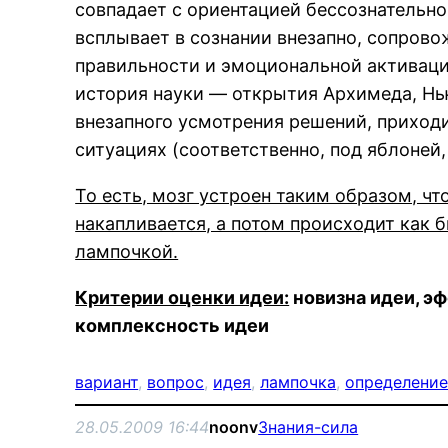
совпадает с ориентацией бессознательно
всплывает в сознании внезапно, сопрово
правильности и эмоциональной активаци
история науки — открытия Архимеда, Нью
внезапного усмотрения решений, прихо
ситуациях (соответственно, под яблоней,
То есть, мозг устроен таким образом, ч
накапливается, а потом происходит как 
лампочкой.
Критерии оценки идеи:
новизна идеи, э
комплексность идеи
вариант
, 
вопрос
, 
идея
, 
лампочка
, 
определени
28.05.2009 16:44
noonv
Знания-сила