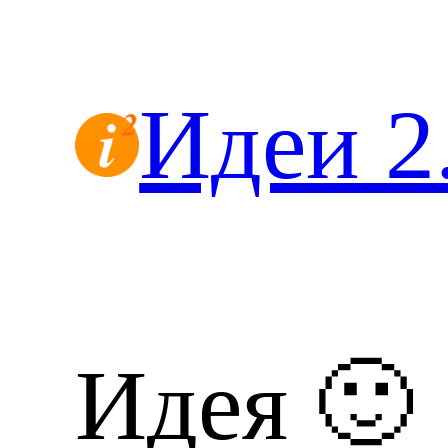
Перейти
к
содержимому
Идеи 2
Идея 🙂