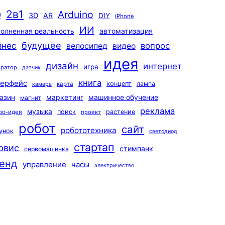
2в1
Arduino
0
3D
AR
DIY
iPhone
ИИ
автоматизация
олненная реальность
будущее
знес
вопрос
велосипед
видео
идея
дизайн
интернет
игра
ератор
датчик
книга
терфейс
концепт
лампа
карта
камера
маркетинг
машинное обучение
азин
магнит
реклама
музыка
поиск
растение
ро-идея
проект
робот
сайт
робототехника
унок
светодиод
стартап
рвис
стимпанк
сервомашинка
енд
управление
часы
электричество