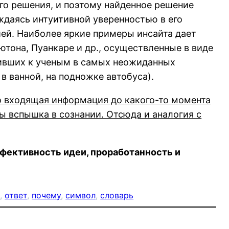
го решения, и поэтому найденное решение
ждаясь интуитивной уверенностью в его
ей. Наиболее яркие примеры инсайта дает
тона, Пуанкаре и др., осуществленные в виде
дивших к ученым в самых неожиданных
 в ванной, на подножке автобуса).
то входящая информация до какого-то момента
бы вспышка в сознании. Отсюда и аналогия с
ффективность идеи, проработанность и
е
, 
ответ
, 
почему
, 
символ
, 
словарь