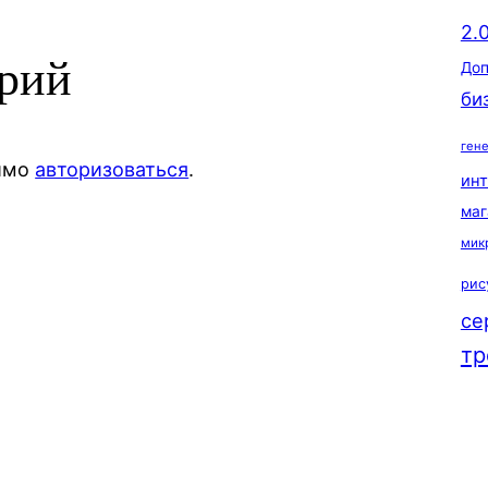
2.
арий
Доп
би
ген
димо
авторизоваться
.
ин
маг
мик
рис
се
тр