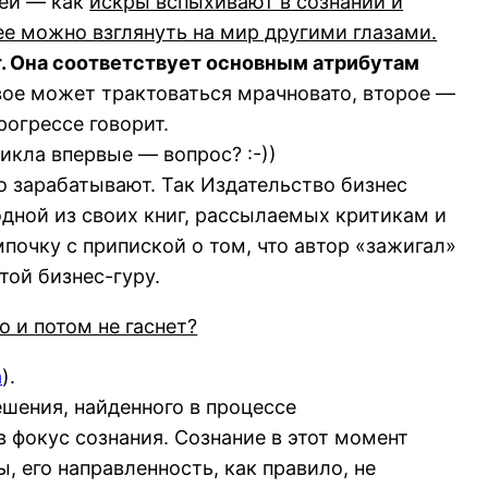
деи — как
искры вспыхивают в сознании и
ее можно взглянуть на мир другими глазами.
т. Она соответствует основным атрибутам
вое может трактоваться мрачновато, второе —
рогрессе говорит.
никла впервые — вопрос? :-))
о зарабатывают. Так Издательство бизнес
одной из своих книг, рассылаемых критикам и
очку с припиской о том, что автор «зажигал»
той бизнес-гуру.
о и потом не гаснет?
а
).
шения, найденного в процессе
 фокус сознания. Сознание в этот момент
 его направленность, как правило, не