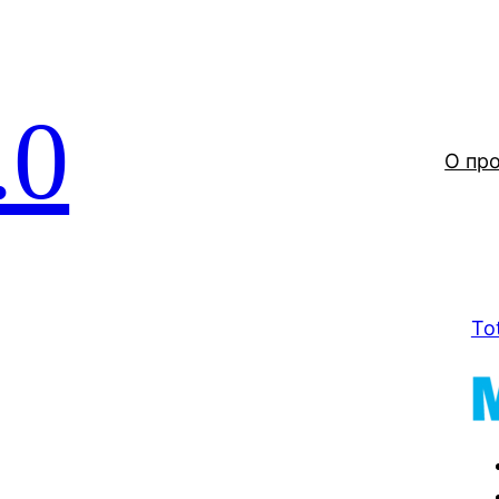
.0
О пр
To