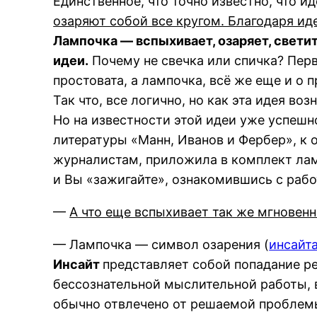
Единственное, что точно известно, что и
озаряют собой все кругом. Благодаря ид
Лампочка — вспыхивает, озаряет, свети
идеи.
Почему не свечка или спичка? Пер
простовата, а лампочка, всё же еще и о п
Так что, все логично, но как эта идея воз
Но на известности этой идеи уже успешн
литературы «Манн, Иванов и Фербер», к 
журналистам, приложила в комплект ламп
и Вы «зажигайте», ознакомившись с рабо
—
А что еще вспыхивает так же мгновенн
— Лампочка — символ озарения (
инсайт
Инсайт
представляет собой попадание ре
бессознательной мыслительной работы, в
обычно отвлечено от решаемой проблемы,