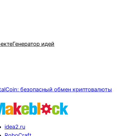
оекте
Генератор идей
talCoin: безопасный обмен криптовалюты
idea2.ru
RoboCraft