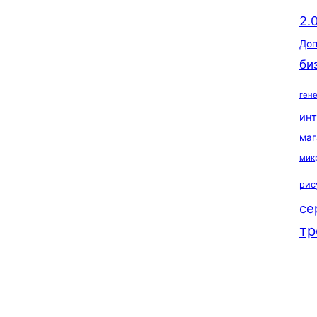
2.
Доп
би
ген
ин
маг
мик
рис
се
тр