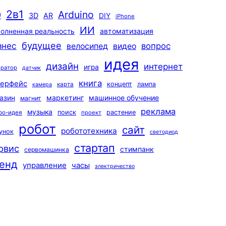
2в1
Arduino
0
3D
AR
DIY
iPhone
ИИ
автоматизация
олненная реальность
будущее
знес
вопрос
велосипед
видео
идея
дизайн
интернет
игра
ератор
датчик
книга
терфейс
концепт
лампа
карта
камера
маркетинг
машинное обучение
азин
магнит
реклама
музыка
поиск
растение
ро-идея
проект
робот
сайт
робототехника
унок
светодиод
стартап
рвис
стимпанк
сервомашинка
енд
управление
часы
электричество