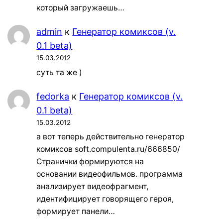
который загружаешь…
admin
к
Генератор комиксов (v.
0.1 beta)
15.03.2012
суть та же )
fedorka
к
Генератор комиксов (v.
0.1 beta)
15.03.2012
а вот теперь действительно генератор
комиксов soft.compulenta.ru/666850/
Странички формируются на
основании видеофильмов. программа
анализирует видеофрагмент,
идентифицирует говорящего героя,
формирует панели…