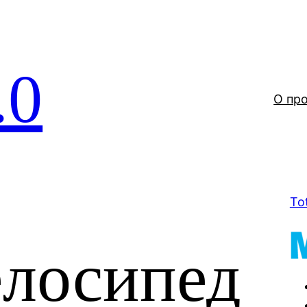
.0
О пр
To
елосипед