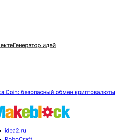
оекте
Генератор идей
talCoin: безопасный обмен криптовалюты
idea2.ru
RoboCraft