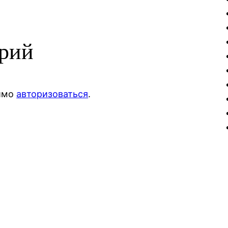
арий
димо
авторизоваться
.