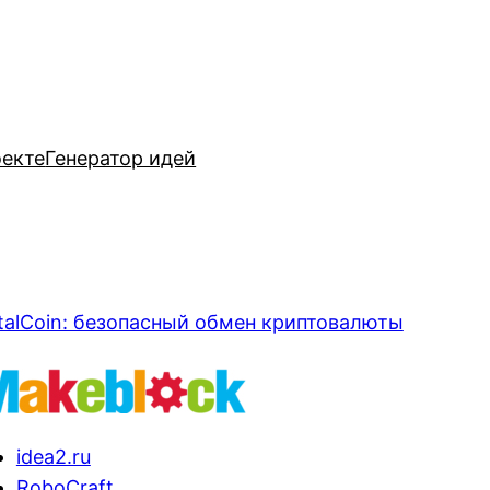
оекте
Генератор идей
talCoin: безопасный обмен криптовалюты
idea2.ru
RoboCraft