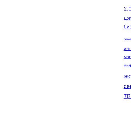
2.
Доп
би
ген
ин
маг
мик
рис
се
тр