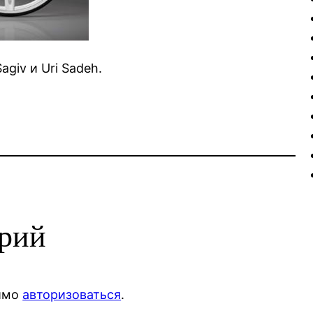
giv и Uri Sadeh.
арий
димо
авторизоваться
.