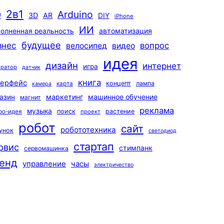
2в1
Arduino
0
3D
AR
DIY
iPhone
ИИ
автоматизация
олненная реальность
будущее
знес
вопрос
велосипед
видео
идея
дизайн
интернет
игра
ератор
датчик
книга
терфейс
концепт
лампа
карта
камера
маркетинг
машинное обучение
азин
магнит
реклама
музыка
поиск
растение
ро-идея
проект
робот
сайт
робототехника
унок
светодиод
стартап
рвис
стимпанк
сервомашинка
енд
управление
часы
электричество