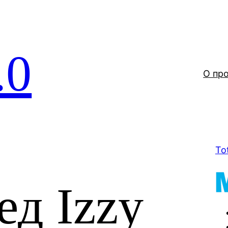
.0
О пр
To
ед Izzy