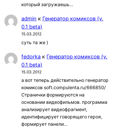
который загружаешь…
admin
к
Генератор комиксов (v.
0.1 beta)
15.03.2012
суть та же )
fedorka
к
Генератор комиксов (v.
0.1 beta)
15.03.2012
а вот теперь действительно генератор
комиксов soft.compulenta.ru/666850/
Странички формируются на
основании видеофильмов. программа
анализирует видеофрагмент,
идентифицирует говорящего героя,
формирует панели…