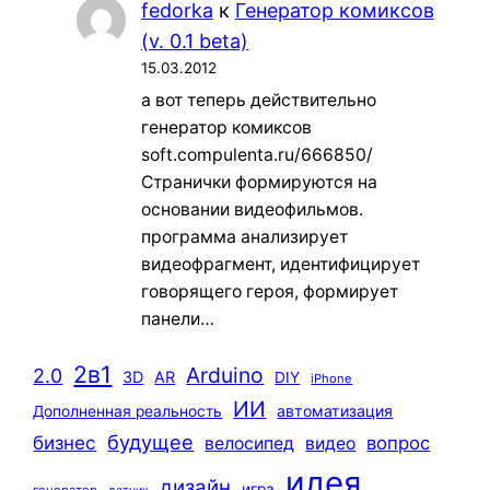
fedorka
к
Генератор комиксов
(v. 0.1 beta)
15.03.2012
а вот теперь действительно
генератор комиксов
soft.compulenta.ru/666850/
Странички формируются на
основании видеофильмов.
программа анализирует
видеофрагмент, идентифицирует
говорящего героя, формирует
панели…
2в1
Arduino
2.0
3D
AR
DIY
iPhone
ИИ
автоматизация
Дополненная реальность
будущее
бизнес
вопрос
велосипед
видео
идея
дизайн
игра
генератор