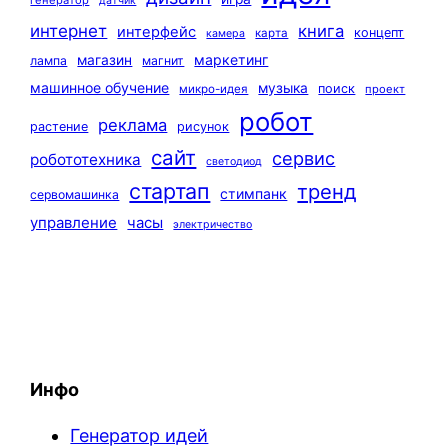
датчик
интернет
книга
интерфейс
концепт
карта
камера
маркетинг
магазин
лампа
магнит
машинное обучение
музыка
поиск
микро-идея
проект
робот
реклама
растение
рисунок
сайт
сервис
робототехника
светодиод
стартап
тренд
стимпанк
сервомашинка
управление
часы
электричество
Инфо
Генератор идей