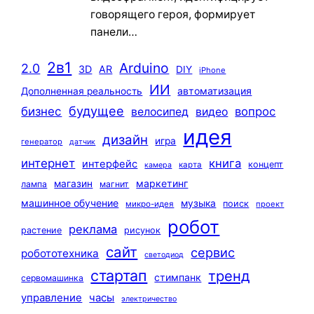
говорящего героя, формирует
панели…
2в1
Arduino
2.0
3D
AR
DIY
iPhone
ИИ
автоматизация
Дополненная реальность
будущее
бизнес
вопрос
велосипед
видео
идея
дизайн
игра
генератор
датчик
интернет
книга
интерфейс
концепт
карта
камера
маркетинг
магазин
лампа
магнит
машинное обучение
музыка
поиск
микро-идея
проект
робот
реклама
растение
рисунок
сайт
сервис
робототехника
светодиод
стартап
тренд
стимпанк
сервомашинка
управление
часы
электричество