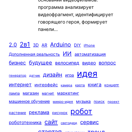
программа анализирует
видеофрагмент, идентифицирует
говорящего героя, формирует
панели…
2в1
Arduino
2.0
3D
AR
DIY
iPhone
ИИ
автоматизация
Дополненная реальность
будущее
бизнес
вопрос
велосипед
видео
идея
дизайн
игра
генератор
датчик
интернет
книга
интерфейс
концепт
карта
камера
маркетинг
магазин
лампа
магнит
машинное обучение
музыка
поиск
микро-идея
проект
робот
реклама
растение
рисунок
сайт
сервис
робототехника
светодиод
стартап
тренд