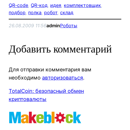
QR-code
, 
QR-код
, 
идея
, 
комплектовщик
, 
подбор
, 
полка
, 
робот
, 
склад
26.08.2009 11:56
admin
Роботы
Добавить комментарий
Для отправки комментария вам
необходимо
авторизоваться
.
TotalCoin: безопасный обмен
криптовалюты