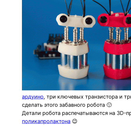
ардуино
, три ключевых транзистора и тр
сделать этого забавного робота 🙂
Детали робота распечатываются на 3D-пр
поликапролактона
😉