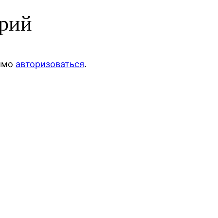
арий
димо
авторизоваться
.