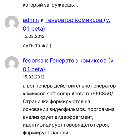
который загружаешь…
admin
к
Генератор комиксов (v.
0.1 beta)
15.03.2012
суть та же )
fedorka
к
Генератор комиксов (v.
0.1 beta)
15.03.2012
а вот теперь действительно генератор
комиксов soft.compulenta.ru/666850/
Странички формируются на
основании видеофильмов. программа
анализирует видеофрагмент,
идентифицирует говорящего героя,
формирует панели…