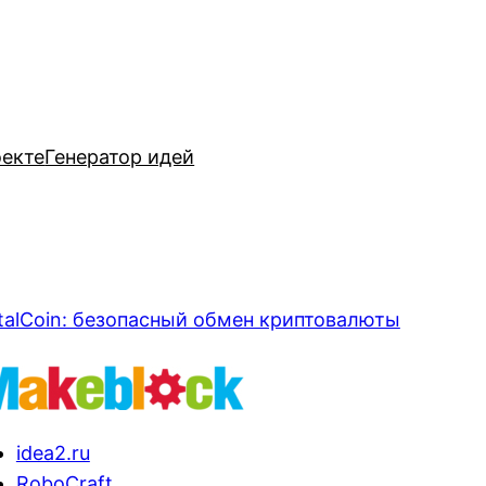
оекте
Генератор идей
talCoin: безопасный обмен криптовалюты
idea2.ru
RoboCraft