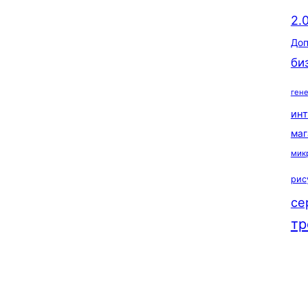
2.
Доп
би
ген
ин
маг
мик
рис
се
тр