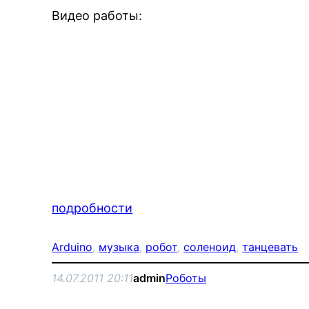
Видео работы:
подробности
Arduino
, 
музыка
, 
робот
, 
соленоид
, 
танцевать
14.07.2011 20:11
admin
Роботы