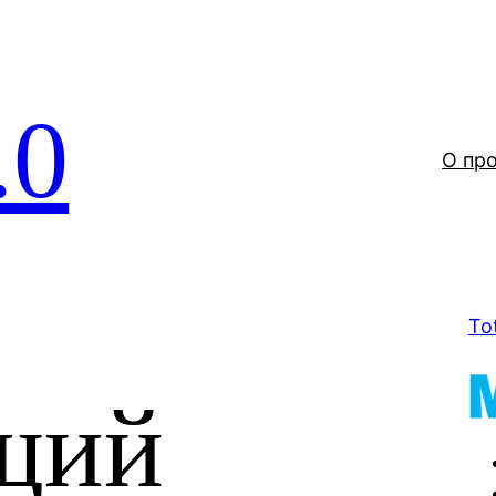
.0
О пр
To
щий