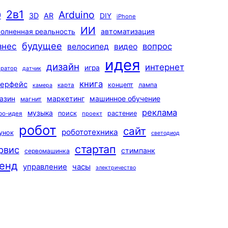
2в1
Arduino
0
3D
AR
DIY
iPhone
ИИ
автоматизация
олненная реальность
будущее
знес
вопрос
велосипед
видео
идея
дизайн
интернет
игра
ератор
датчик
книга
терфейс
концепт
лампа
карта
камера
маркетинг
машинное обучение
азин
магнит
реклама
музыка
поиск
растение
ро-идея
проект
робот
сайт
робототехника
унок
светодиод
стартап
рвис
стимпанк
сервомашинка
енд
управление
часы
электричество