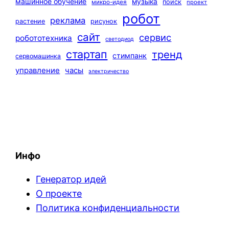
машинное обучение
музыка
поиск
микро-идея
проект
робот
реклама
растение
рисунок
сайт
сервис
робототехника
светодиод
стартап
тренд
стимпанк
сервомашинка
управление
часы
электричество
Инфо
Генератор идей
О проекте
Политика конфиденциальности