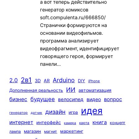
а вот теперь действительно
генератор комиксов
soft.compulenta.ru/666850/
Странички формируются на
основании видеофильмов.
программа анализирует
видеофрагмент, идентифицирует
говорящего героя, формирует
панели…
2в1
Arduino
2.0
3D
AR
DIY
iPhone
ИИ
автоматизация
Дополненная реальность
будущее
бизнес
вопрос
велосипед
видео
идея
дизайн
игра
генератор
датчик
интернет
книга
интерфейс
концепт
карта
камера
маркетинг
магазин
лампа
магнит