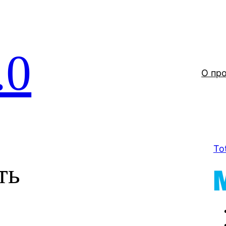
.0
О пр
To
ть