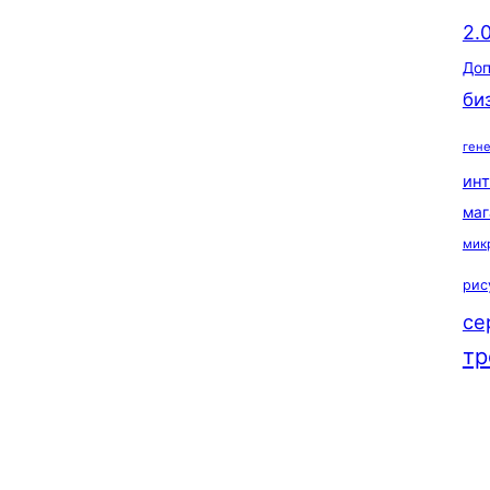
2.
Доп
би
ген
ин
маг
мик
рис
се
тр