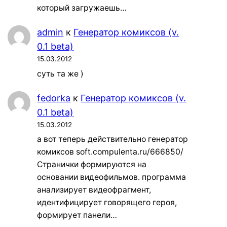
который загружаешь…
admin
к
Генератор комиксов (v.
0.1 beta)
15.03.2012
суть та же )
fedorka
к
Генератор комиксов (v.
0.1 beta)
15.03.2012
а вот теперь действительно генератор
комиксов soft.compulenta.ru/666850/
Странички формируются на
основании видеофильмов. программа
анализирует видеофрагмент,
идентифицирует говорящего героя,
формирует панели…