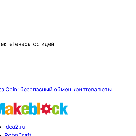
оекте
Генератор идей
talCoin: безопасный обмен криптовалюты
idea2.ru
RoboCraft