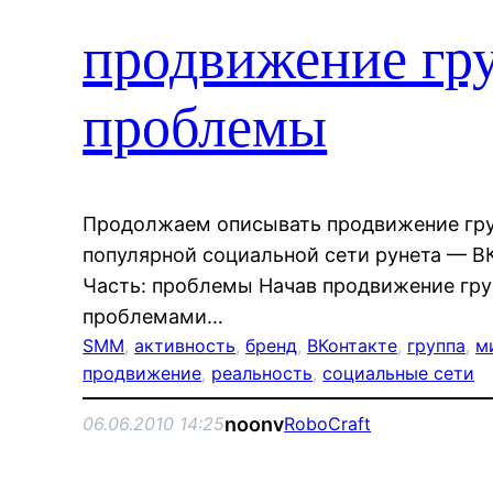
продвижение гр
проблемы
Продолжаем описывать продвижение гру
популярной социальной сети рунета — ВКо
Часть: проблемы Начав продвижение гру
проблемами…
SMM
, 
активность
, 
бренд
, 
ВКонтакте
, 
группа
, 
м
продвижение
, 
реальность
, 
социальные сети
noonv
06.06.2010 14:25
RoboCraft