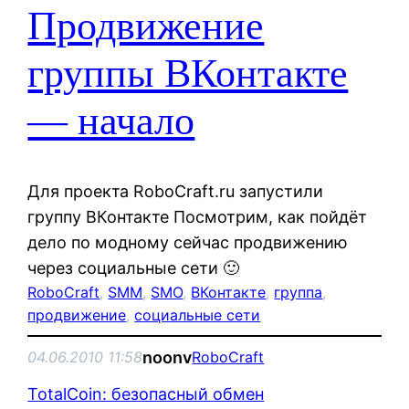
Продвижение
группы ВКонтакте
— начало
Для проекта RoboCraft.ru запустили
группу ВКонтакте Посмотрим, как пойдёт
дело по модному сейчас продвижению
через социальные сети 🙂
RoboCraft
, 
SMM
, 
SMO
, 
ВКонтакте
, 
группа
, 
продвижение
, 
социальные сети
noonv
04.06.2010 11:58
RoboCraft
TotalCoin: безопасный обмен