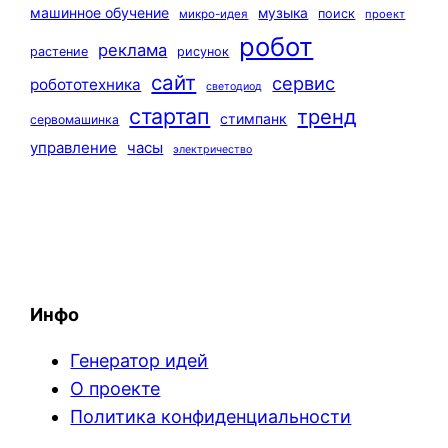
машинное обучение
музыка
поиск
микро-идея
проект
робот
реклама
растение
рисунок
сайт
сервис
робототехника
светодиод
стартап
тренд
стимпанк
сервомашинка
управление
часы
электричество
Инфо
Генератор идей
О проекте
Политика конфиденциальности