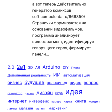
а вот теперь действительно
генератор комиксов
soft.compulenta.ru/666850/
Странички формируются на
основании видеофильмов.
программа анализирует
видеофрагмент, идентифицирует
говорящего героя, формирует
панели…
2в1
Arduino
2.0
3D
AR
DIY
iPhone
ИИ
автоматизация
Дополненная реальность
будущее
бизнес
вопрос
велосипед
видео
идея
дизайн
игра
генератор
датчик
интернет
книга
интерфейс
концепт
карта
камера
маркетинг
магазин
лампа
магнит