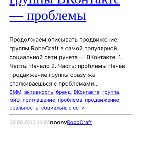
— проблемы
Продолжаем описывать продвижение
группы RoboCraft в самой популярной
социальной сети рунета — ВКонтакте. 1.
Часть: Начало 2. Часть: проблемы Начав
продвижение группы сразу же
сталкиваешься с проблемами…
SMM
, 
активность
, 
бренд
, 
ВКонтакте
, 
группа
, 
миф
, 
приглашение
, 
проблема
, 
продвижение
, 
реальность
, 
социальные сети
noonv
06.06.2010 14:25
RoboCraft