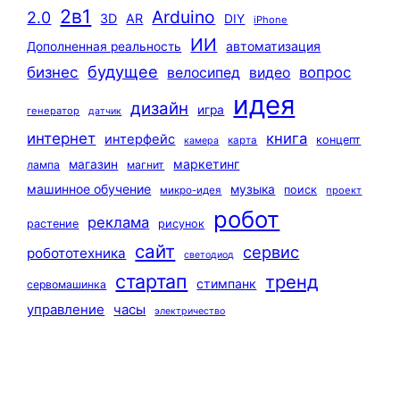
2в1
Arduino
2.0
3D
AR
DIY
iPhone
ИИ
автоматизация
Дополненная реальность
будущее
бизнес
вопрос
велосипед
видео
идея
дизайн
игра
генератор
датчик
интернет
книга
интерфейс
концепт
карта
камера
маркетинг
магазин
лампа
магнит
машинное обучение
музыка
поиск
микро-идея
проект
робот
реклама
растение
рисунок
сайт
сервис
робототехника
светодиод
стартап
тренд
стимпанк
сервомашинка
управление
часы
электричество