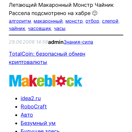
Летающий Макаронный Монстр Чайник
Рассела подсмотрено на хабре 🙂
алгоритм
, 
макаронный
, 
монстр
, 
отбор
, 
слепой
, 
чайник
, 
часовщик
, 
часы
admin
29.06.2009 14:58
Знания-сила
TotalCoin: безопасный обмен
криптовалюты
idea2.ru
RoboCraft
Авто
Безумный ум
Будущее здесь