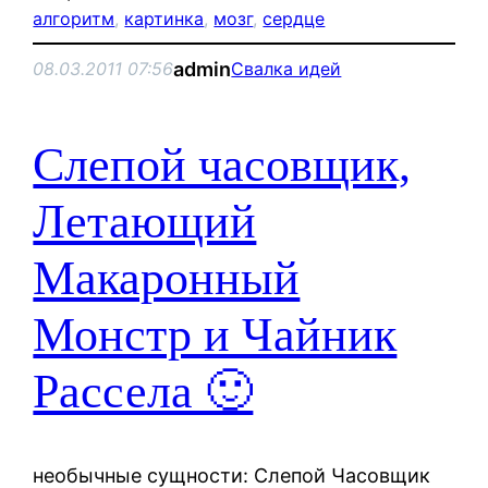
алгоритм
, 
картинка
, 
мозг
, 
сердце
admin
08.03.2011 07:56
Свалка идей
Слепой часовщик,
Летающий
Макаронный
Монстр и Чайник
Рассела 🙂
необычные сущности: Слепой Часовщик