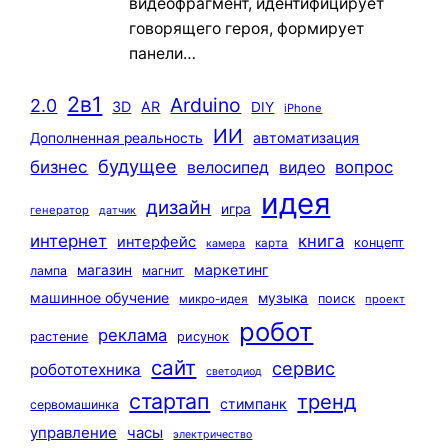
видеофрагмент, идентифицирует
говорящего героя, формирует
панели…
2в1
Arduino
2.0
3D
AR
DIY
iPhone
ИИ
автоматизация
Дополненная реальность
будущее
бизнес
вопрос
велосипед
видео
идея
дизайн
игра
генератор
датчик
интернет
книга
интерфейс
концепт
карта
камера
маркетинг
магазин
лампа
магнит
машинное обучение
музыка
поиск
микро-идея
проект
робот
реклама
растение
рисунок
сайт
сервис
робототехника
светодиод
стартап
тренд
стимпанк
сервомашинка
управление
часы
электричество