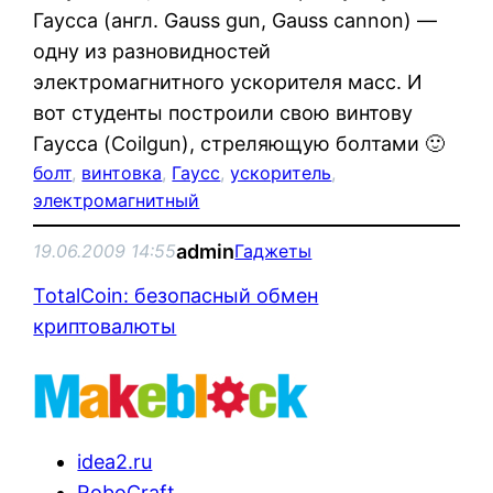
Гаусса (англ. Gauss gun, Gauss cannon) —
одну из разновидностей
электромагнитного ускорителя масс. И
вот студенты построили свою винтову
Гаусса (Coilgun), стреляющую болтами 🙂
болт
, 
винтовка
, 
Гаусс
, 
ускоритель
, 
электромагнитный
admin
19.06.2009 14:55
Гаджеты
TotalCoin: безопасный обмен
криптовалюты
idea2.ru
RoboCraft