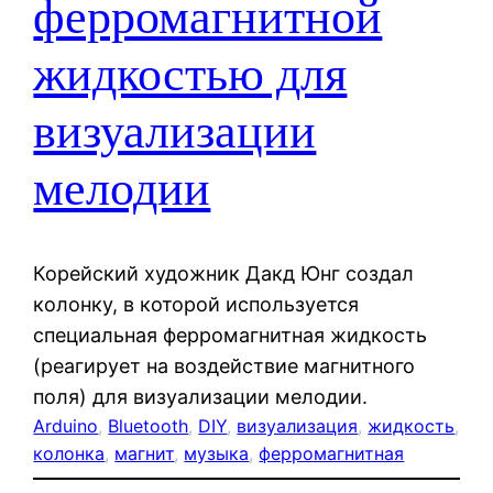
ферромагнитной
жидкостью для
визуализации
мелодии
Корейский художник Дакд Юнг создал
колонку, в которой используется
специальная ферромагнитная жидкость
(реагирует на воздействие магнитного
поля) для визуализации мелодии.
Arduino
, 
Bluetooth
, 
DIY
, 
визуализация
, 
жидкость
, 
колонка
, 
магнит
, 
музыка
, 
ферромагнитная