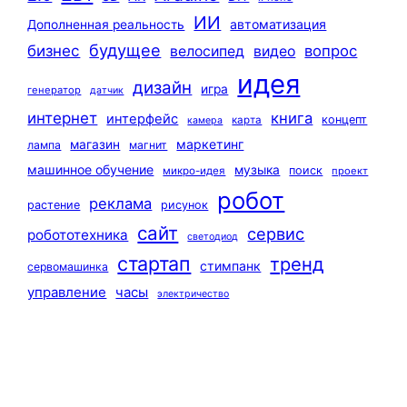
ИИ
автоматизация
Дополненная реальность
будущее
бизнес
вопрос
велосипед
видео
идея
дизайн
игра
генератор
датчик
интернет
книга
интерфейс
концепт
карта
камера
маркетинг
магазин
лампа
магнит
машинное обучение
музыка
поиск
микро-идея
проект
робот
реклама
растение
рисунок
сайт
сервис
робототехника
светодиод
стартап
тренд
стимпанк
сервомашинка
управление
часы
электричество