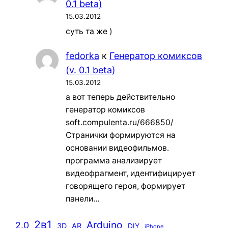
0.1 beta)
15.03.2012
суть та же )
fedorka
к
Генератор комиксов
(v. 0.1 beta)
15.03.2012
а вот теперь действительно
генератор комиксов
soft.compulenta.ru/666850/
Странички формируются на
основании видеофильмов.
программа анализирует
видеофрагмент, идентифицирует
говорящего героя, формирует
панели…
2в1
Arduino
2.0
3D
AR
DIY
iPhone