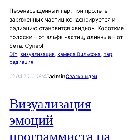
Перенасыщенный пар, при пролете
заряженных частиц конденсируется и
радиацию становится «видно». Короткие
полоски – от альфа частиц, длинные – от
бета. Супер!
DIY
, 
визуализация
, 
камера Вильсона
, 
пар
, 
радиация
admin
10.04.2011 08:45
Свалка идей
Визуализация
эмоций
программиста на