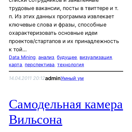
трудовые вакансии, посты в твиттере и т.
п. Из этих данных программа извлекает
ключевые слова и фразы, способные
охарактеризовать основные идеи
проектов/стартапов и их принадлежность
к той…
Data Mining
, 
анализ
, 
будущее
, 
визуализация
, 
карта
, 
перспектива
, 
технология
admin
14.04.2011 20:12
Умный ум
Самодельная камера
Вильсона