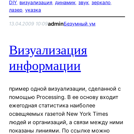
DIY
, 
визуализация
, 
динамик
, 
звук
, 
зеркало
, 
лазер
, 
указка
admin
13.04.2009 10:09
Безумный ум
Визуализация
информации
пример одной визуализации, сделанной с
помощью Processing. В ее основу входит
ежегодная статистика наиболее
освещяемых газетой New York Times
людей и организаций, а связи между ними
показаны линиями. По ссылке можно