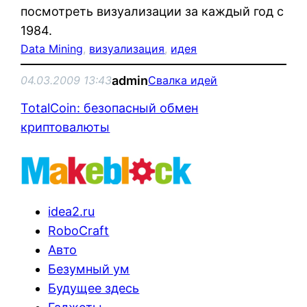
посмотреть визуализации за каждый год с
1984.
Data Mining
, 
визуализация
, 
идея
admin
04.03.2009 13:43
Свалка идей
TotalCoin: безопасный обмен
криптовалюты
idea2.ru
RoboCraft
Авто
Безумный ум
Будущее здесь