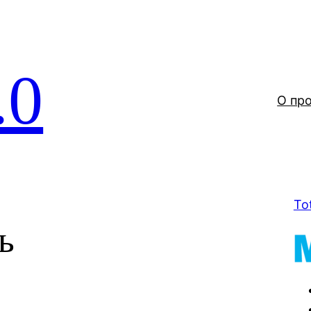
.0
О пр
To
ь