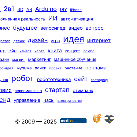
2в1
Arduino
0
3D
AR
DIY
iPhone
ИИ
автоматизация
олненная реальность
будущее
знес
вопрос
велосипед
видео
идея
дизайн
интернет
игра
ератор
датчик
книга
терфейс
концепт
лампа
карта
камера
маркетинг
машинное обучение
азин
магнит
реклама
музыка
поиск
растение
ро-идея
проект
робот
сайт
робототехника
унок
светодиод
стартап
рвис
стимпанк
сервомашинка
енд
управление
часы
электричество
© 2009 — 2025