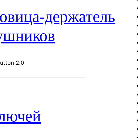
говица-держатель
аушников
utton 2.0
ключей