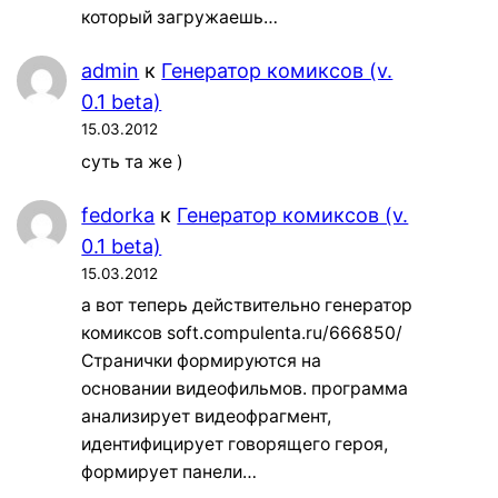
который загружаешь…
admin
к
Генератор комиксов (v.
0.1 beta)
15.03.2012
суть та же )
fedorka
к
Генератор комиксов (v.
0.1 beta)
15.03.2012
а вот теперь действительно генератор
комиксов soft.compulenta.ru/666850/
Странички формируются на
основании видеофильмов. программа
анализирует видеофрагмент,
идентифицирует говорящего героя,
формирует панели…