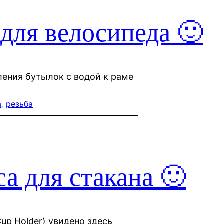
для велосипеда 🙂
ления бутылок с водой к раме
а
, 
резьба
а для стакана 🙂
Cup Holder) увидено здесь