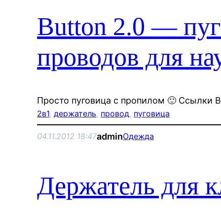
Button 2.0 — пу
проводов для н
Просто пуговица с пропилом 🙂 Ссылки B
2в1
, 
держатель
, 
провод
, 
пуговица
admin
04.11.2012 18:47
Одежда
Держатель для 