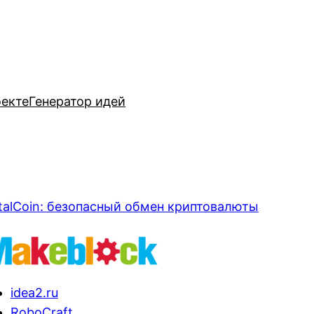
оекте
Генератор идей
talCoin: безопасный обмен криптовалюты
idea2.ru
RoboCraft