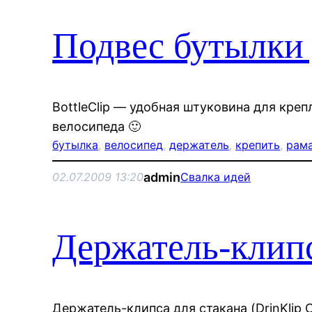
Подвес бутылки 
BottleClip — удобная штуковина для креп
велосипеда 🙂
бутылка
, 
велосипед
, 
держатель
, 
крепить
, 
рам
admin
02.07.2009 13:20
Свалка идей
Держатель-клипс
Держатель-клипса для стакана (DrinKlip 