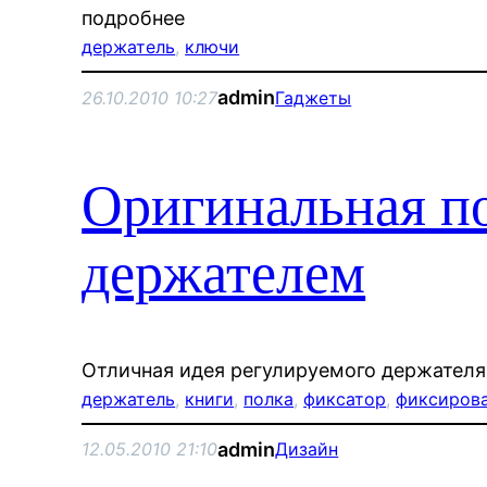
подробнее
держатель
, 
ключи
admin
26.10.2010 10:27
Гаджеты
Оригинальная по
держателем
Отличная идея регулируемого держателя 
держатель
, 
книги
, 
полка
, 
фиксатор
, 
фиксиров
admin
12.05.2010 21:10
Дизайн