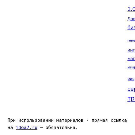
2.
Доп
би
ген
ин
маг
мик
рис
се
тр
При использовании материалов - прямая ссылка 
на 
idea2.ru
 — обязательна.