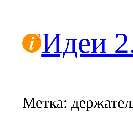
Перейти
к
содержимому
Идеи 2
Метка:
держател