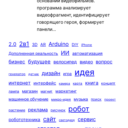
основании видеофильмов.
программа анализирует
видеофрагмент, идентифицирует
говорящего героя, формирует
панели…
2в1
Arduino
2.0
3D
AR
DIY
iPhone
ИИ
автоматизация
Дополненная реальность
будущее
бизнес
вопрос
велосипед
видео
идея
дизайн
игра
генератор
датчик
интернет
книга
интерфейс
концепт
карта
камера
маркетинг
магазин
лампа
магнит
машинное обучение
музыка
поиск
микро-идея
проект
робот
реклама
растение
рисунок
сайт
сервис
робототехника
светодиод