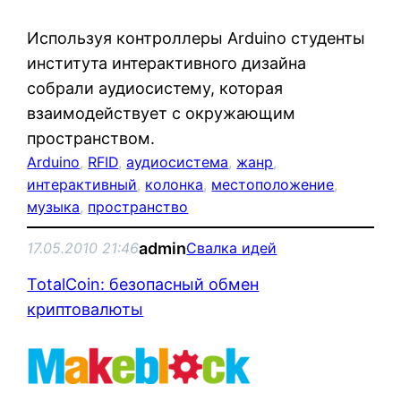
Используя контроллеры Arduino студенты
института интерактивного дизайна
собрали аудиосистему, которая
взаимодействует с окружающим
пространством.
Arduino
, 
RFID
, 
аудиосистема
, 
жанр
, 
интерактивный
, 
колонка
, 
местоположение
, 
музыка
, 
пространство
admin
17.05.2010 21:46
Свалка идей
TotalCoin: безопасный обмен
криптовалюты