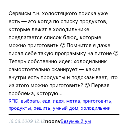
Сервисы т.н. холостяцкого поиска уже
есть — это когда по списку продуктов,
которые лежат в холодильнике
предлагается список блюд, которые
можно приготовить 🙂 Помнится я даже
писал себе такую программку на питоне 🙂
Теперь собственно идея: холодильник
самостоятельно сканирует — какие
внутри есть продукты и подсказывает, что
из этого можно приготовить? 🙂 Первая
проблема, которую…
RFID
, 
выбрать
, 
еда
, 
идея
, 
метка
, 
приготовить
, 
продукты
, 
решить
, 
умный дом
, 
холодильник
noonv
18.08.2009 12:12
Безумный ум