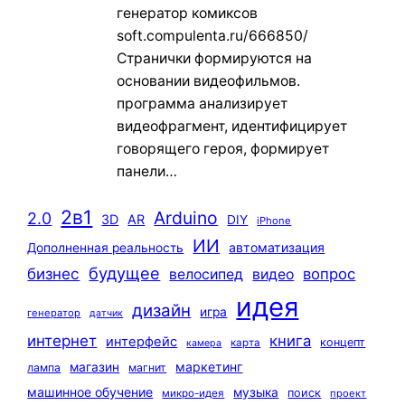
генератор комиксов
soft.compulenta.ru/666850/
Странички формируются на
основании видеофильмов.
программа анализирует
видеофрагмент, идентифицирует
говорящего героя, формирует
панели…
2в1
Arduino
2.0
3D
AR
DIY
iPhone
ИИ
автоматизация
Дополненная реальность
будущее
бизнес
вопрос
велосипед
видео
идея
дизайн
игра
генератор
датчик
интернет
книга
интерфейс
концепт
карта
камера
маркетинг
магазин
лампа
магнит
машинное обучение
музыка
поиск
микро-идея
проект