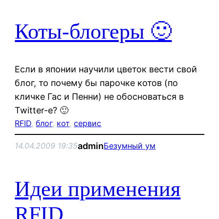
Коты-блогеры 🙂
Если в японии научили цветок вести свой
блог, то почему бы парочке котов (по
кличке Гас и Пенни) не обосноваться в
Twitter-е? 🙂
RFID
, 
блог
, 
кот
, 
сервис
admin
14.04.2009 19:35
Безумный ум
Идеи применения
RFID