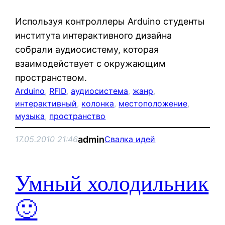
Используя контроллеры Arduino студенты
института интерактивного дизайна
собрали аудиосистему, которая
взаимодействует с окружающим
пространством.
Arduino
, 
RFID
, 
аудиосистема
, 
жанр
, 
интерактивный
, 
колонка
, 
местоположение
, 
музыка
, 
пространство
admin
17.05.2010 21:46
Свалка идей
Умный холодильник
🙂