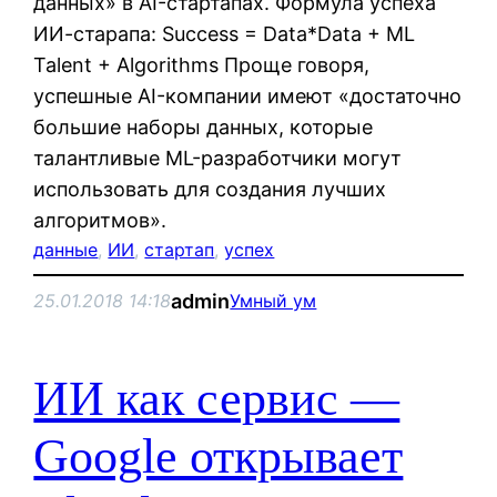
данных» в AI-стартапах. Формула успеха
ИИ-старапа: Success = Data*Data + ML
Talent + Algorithms Проще говоря,
успешные AI-компании имеют «достаточно
большие наборы данных, которые
талантливые ML-разработчики могут
использовать для создания лучших
алгоритмов».
данные
, 
ИИ
, 
стартап
, 
успех
admin
25.01.2018 14:18
Умный ум
ИИ как сервис —
Google открывает