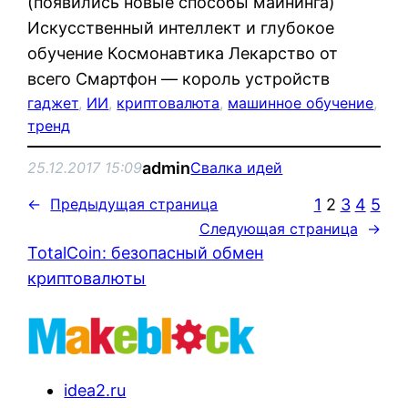
(появились новые способы майнинга)
Искусственный интеллект и глубокое
обучение Космонавтика Лекарство от
всего Смартфон — король устройств
гаджет
, 
ИИ
, 
криптовалюта
, 
машинное обучение
, 
тренд
admin
25.12.2017 15:09
Свалка идей
1
2
3
4
5
←
Предыдущая страница
Следующая страница
→
TotalCoin: безопасный обмен
криптовалюты
idea2.ru