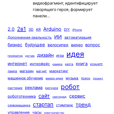
видеофрагмент, идентифицирует
говорящего героя, формирует
панели…
2в1
Arduino
2.0
3D
AR
DIY
iPhone
ИИ
автоматизация
Дополненная реальность
будущее
бизнес
вопрос
велосипед
видео
идея
дизайн
игра
генератор
датчик
интернет
книга
интерфейс
концепт
карта
камера
маркетинг
магазин
лампа
магнит
машинное обучение
музыка
поиск
микро-идея
проект
робот
реклама
растение
рисунок
сайт
сервис
робототехника
светодиод
стартап
тренд
стимпанк
сервомашинка
управление
часы
электричество