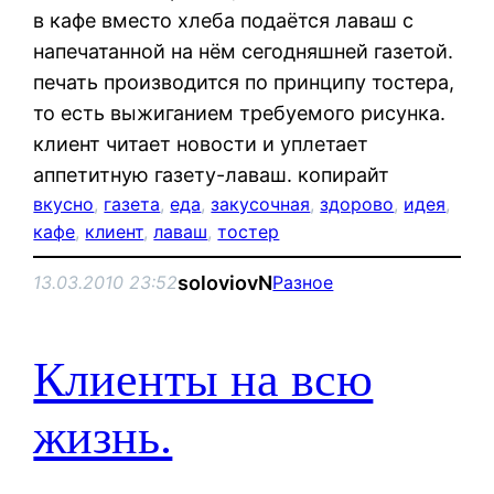
в кафе вместо хлеба подаётся лаваш с
напечатанной на нём сегодняшней газетой.
печать производится по принципу тостера,
то есть выжиганием требуемого рисунка.
клиент читает новости и уплетает
аппетитную газету-лаваш. копирайт
вкусно
, 
газета
, 
еда
, 
закусочная
, 
здорово
, 
идея
, 
кафе
, 
клиент
, 
лаваш
, 
тостер
soloviovN
13.03.2010 23:52
Разное
Клиенты на всю
жизнь.