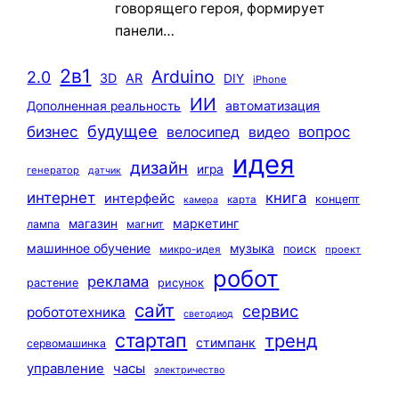
говорящего героя, формирует
панели…
2в1
Arduino
2.0
3D
AR
DIY
iPhone
ИИ
автоматизация
Дополненная реальность
будущее
бизнес
вопрос
велосипед
видео
идея
дизайн
игра
генератор
датчик
интернет
книга
интерфейс
концепт
карта
камера
маркетинг
магазин
лампа
магнит
машинное обучение
музыка
поиск
микро-идея
проект
робот
реклама
растение
рисунок
сайт
сервис
робототехника
светодиод
стартап
тренд
стимпанк
сервомашинка
управление
часы
электричество