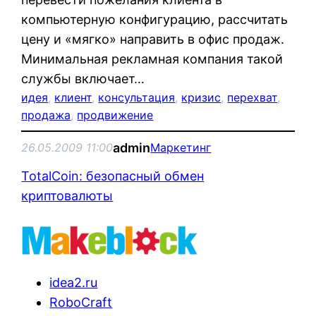
компьютерную конфигурацию, рассчитать
цену и «мягко» направить в офис продаж.
Минимальная рекламная компания такой
службы включает…
идея
, 
клиент
, 
консультация
, 
кризис
, 
перехват
, 
продажа
, 
продвижение
admin
26.05.2009 11:00
Маркетинг
TotalCoin: безопасный обмен
криптовалюты
idea2.ru
RoboCraft