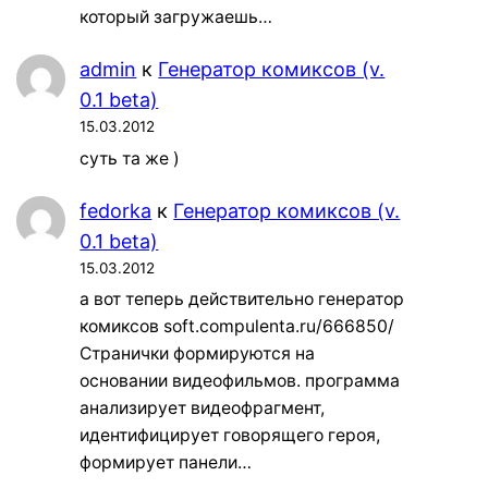
который загружаешь…
admin
к
Генератор комиксов (v.
0.1 beta)
15.03.2012
суть та же )
fedorka
к
Генератор комиксов (v.
0.1 beta)
15.03.2012
а вот теперь действительно генератор
комиксов soft.compulenta.ru/666850/
Странички формируются на
основании видеофильмов. программа
анализирует видеофрагмент,
идентифицирует говорящего героя,
формирует панели…