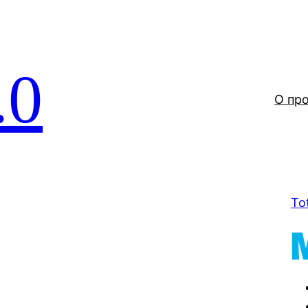
.0
О пр
To