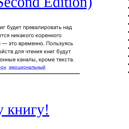
econd Edition)
иг будет превалировать над
тся никакого коренного
я — это временно. Пользуясь
ств для чтения книг будут
нные каналы, кроме текста.
фон
, 
эмоциональный
у книгу!