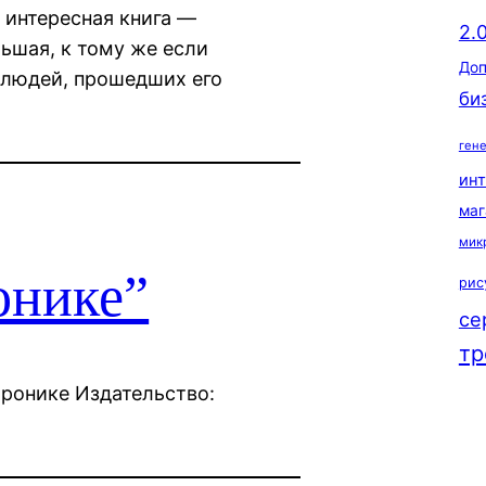
 интересная книга —
2.
ьшая, к тому же если
Доп
 людей, прошедших его
би
ген
ин
маг
мик
онике”
рис
се
тр
тронике Издательство: