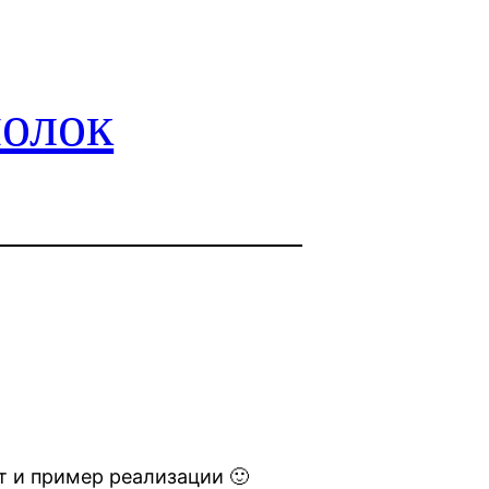
олок
т и пример реализации 🙂