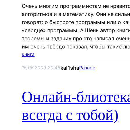
Очень многим программистам не нравитс
алгоритмов и в математику. Они не силь
говорят: о быстроте программы или о ка
«сердце» программы. А.Шень автор кни
теоремы и задачи» про это написал очен
им очень твёрдо показал, чтобы такие л
книга
kal1sha
15.06.2009 20:48
Разное
Онлайн-блиотека
всегда с тобой)