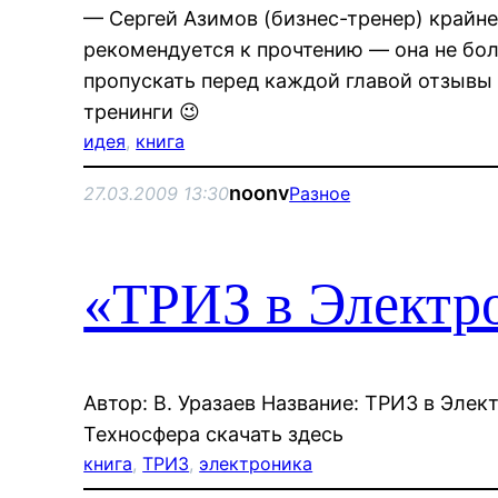
— Сергей Азимов (бизнес-тренер) крайне
рекомендуется к прочтению — она не бол
пропускать перед каждой главой отзывы
тренинги 😉
идея
, 
книга
noonv
27.03.2009 13:30
Разное
«ТРИЗ в Электр
Автор: В. Уразаев Название: ТРИЗ в Элек
Техносфера скачать здесь
книга
, 
ТРИЗ
, 
электроника