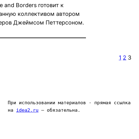
and Borders готовит к
исанную коллективом автором
леров Джеймсом Петтерсоном.
1
2
3
При использовании материалов - прямая ссылка 
на 
idea2.ru
 — обязательна.