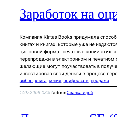
Заработок на оц
Компания Kirtas Books придумала способ,
книгах и книгах, которые уже не издаютс
цифровой формат печатные копии этих к
перепродажи в электронном и печатном ф
желающие могут поучаствовать в получе
инвестировав свои деньги в процесс пер
выбор
, 
книга
, 
копия
, 
оцифровать
, 
продажа
admin
17.07.2009 08:57
Свалка идей