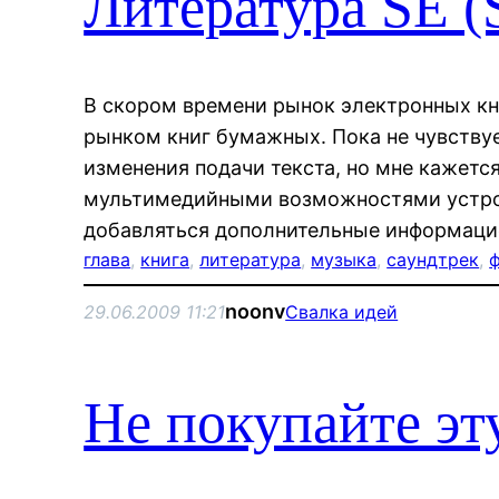
Литература SE (S
В скором времени рынок электронных кн
рынком книг бумажных. Пока не чувствуе
изменения подачи текста, но мне кажетс
мультимедийными возможностями устрой
добавляться дополнительные информацио
глава
, 
книга
, 
литература
, 
музыка
, 
саундтрек
, 
noonv
29.06.2009 11:21
Свалка идей
Не покупайте эт