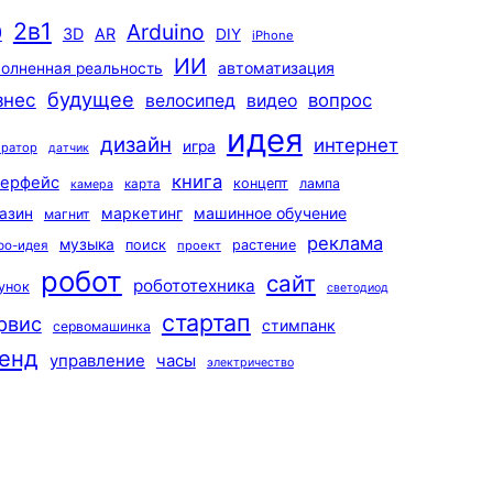
2в1
Arduino
0
3D
AR
DIY
iPhone
ИИ
автоматизация
олненная реальность
будущее
знес
вопрос
велосипед
видео
идея
дизайн
интернет
игра
ератор
датчик
книга
терфейс
концепт
лампа
карта
камера
маркетинг
машинное обучение
азин
магнит
реклама
музыка
поиск
растение
ро-идея
проект
робот
сайт
робототехника
унок
светодиод
стартап
рвис
стимпанк
сервомашинка
енд
управление
часы
электричество