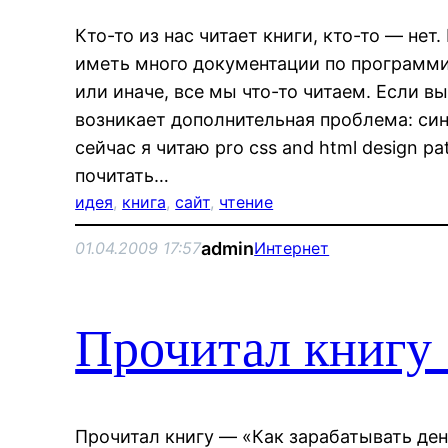
Кто-то из нас читает книги, кто-то — нет
иметь много документации по программи
или иначе, все мы что-то читаем. Если вы
возникает дополнительная проблема: си
сейчас я читаю pro css and html design pa
почитать…
идея
, 
книга
, 
сайт
, 
чтение
admin
01.04.2009 17:57
Интернет
Прочитал книгу 
Прочитал книгу — «Как зарабатывать ден