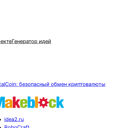
оекте
Генератор идей
talCoin: безопасный обмен криптовалюты
idea2.ru
RoboCraft