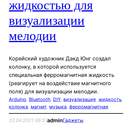
жидкостью для
визуализации
мелодии
Корейский художник Дакд Юнг создал
колонку, в которой используется
специальная ферромагнитная жидкость
(реагирует на воздействие магнитного
поля) для визуализации мелодии.
Arduino
, 
Bluetooth
, 
DIY
, 
визуализация
, 
жидкость
, 
колонка
, 
магнит
, 
музыка
, 
ферромагнитная
admin
22.04.2021 06:51
Гаджеты