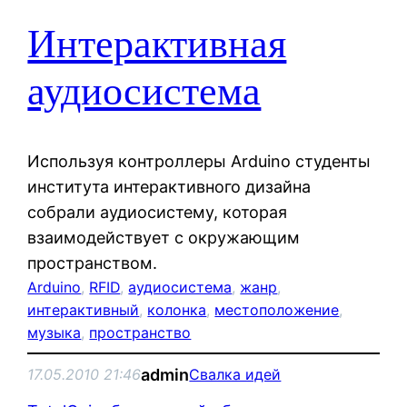
Интерактивная
аудиосистема
Используя контроллеры Arduino студенты
института интерактивного дизайна
собрали аудиосистему, которая
взаимодействует с окружающим
пространством.
Arduino
, 
RFID
, 
аудиосистема
, 
жанр
, 
интерактивный
, 
колонка
, 
местоположение
, 
музыка
, 
пространство
admin
17.05.2010 21:46
Свалка идей