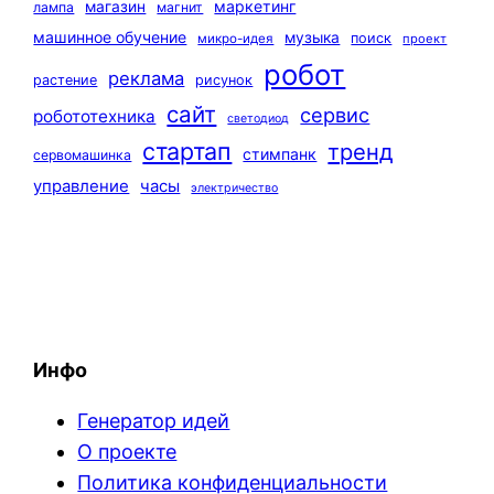
маркетинг
магазин
лампа
магнит
машинное обучение
музыка
поиск
микро-идея
проект
робот
реклама
растение
рисунок
сайт
сервис
робототехника
светодиод
стартап
тренд
стимпанк
сервомашинка
управление
часы
электричество
Инфо
Генератор идей
О проекте
Политика конфиденциальности