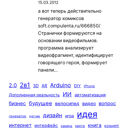
15.03.2012
а вот теперь действительно
генератор комиксов
soft.compulenta.ru/666850/
Странички формируются на
основании видеофильмов.
программа анализирует
видеофрагмент, идентифицирует
говорящего героя, формирует
панели…
2в1
Arduino
2.0
3D
AR
DIY
iPhone
ИИ
автоматизация
Дополненная реальность
будущее
бизнес
вопрос
велосипед
видео
идея
дизайн
игра
генератор
датчик
интернет
книга
интерфейс
концепт
карта
камера