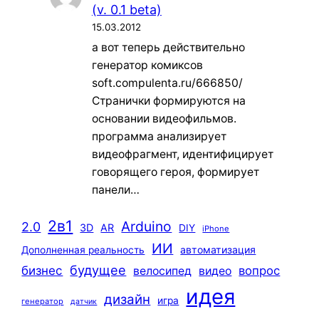
(v. 0.1 beta)
15.03.2012
а вот теперь действительно
генератор комиксов
soft.compulenta.ru/666850/
Странички формируются на
основании видеофильмов.
программа анализирует
видеофрагмент, идентифицирует
говорящего героя, формирует
панели…
2в1
Arduino
2.0
3D
AR
DIY
iPhone
ИИ
автоматизация
Дополненная реальность
будущее
бизнес
вопрос
велосипед
видео
идея
дизайн
игра
генератор
датчик