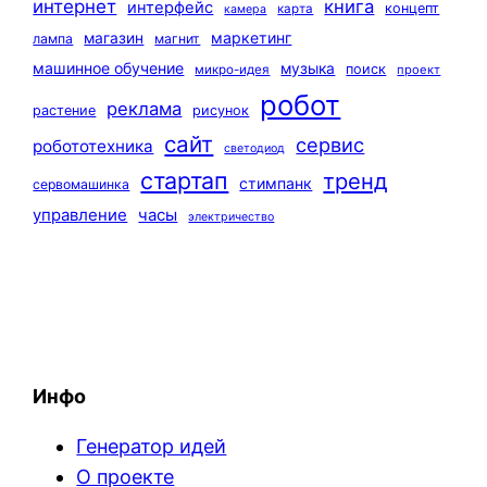
интернет
книга
интерфейс
концепт
карта
камера
маркетинг
магазин
лампа
магнит
машинное обучение
музыка
поиск
микро-идея
проект
робот
реклама
растение
рисунок
сайт
сервис
робототехника
светодиод
стартап
тренд
стимпанк
сервомашинка
управление
часы
электричество
Инфо
Генератор идей
О проекте