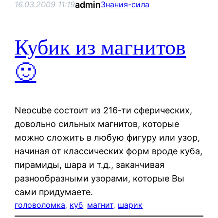
admin
16.03.2009 11:19
Знания-сила
Кубик из магнитов
🙂
Neocube состоит из 216-ти сферических,
довольно сильных магнитов, которые
можно сложить в любую фигуру или узор,
начиная от классических форм вроде куба,
пирамиды, шара и т.д., заканчивая
разнообразными узорами, которые Вы
сами придумаете.
головоломка
, 
куб
, 
магнит
, 
шарик