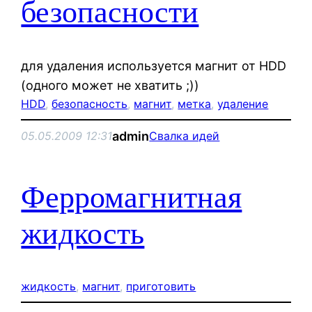
безопасности
для удаления используется магнит от HDD
(одного может не хватить ;))
HDD
, 
безопасность
, 
магнит
, 
метка
, 
удаление
admin
05.05.2009 12:31
Свалка идей
Ферромагнитная
жидкость
жидкость
, 
магнит
, 
приготовить