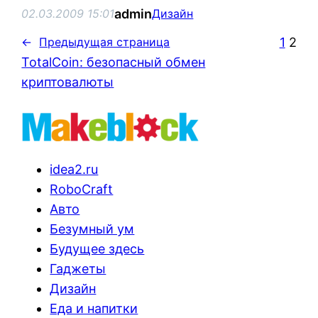
admin
02.03.2009 15:01
Дизайн
1
2
←
Предыдущая страница
TotalCoin: безопасный обмен
криптовалюты
idea2.ru
RoboCraft
Авто
Безумный ум
Будущее здесь
Гаджеты
Дизайн
Еда и напитки