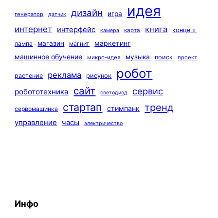
идея
дизайн
игра
генератор
датчик
интернет
книга
интерфейс
концепт
карта
камера
маркетинг
магазин
лампа
магнит
машинное обучение
музыка
поиск
микро-идея
проект
робот
реклама
растение
рисунок
сайт
сервис
робототехника
светодиод
стартап
тренд
стимпанк
сервомашинка
управление
часы
электричество
Инфо