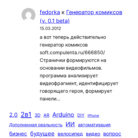
fedorka
к
Генератор комиксов
(v. 0.1 beta)
15.03.2012
а вот теперь действительно
генератор комиксов
soft.compulenta.ru/666850/
Странички формируются на
основании видеофильмов.
программа анализирует
видеофрагмент, идентифицирует
говорящего героя, формирует
панели…
2в1
Arduino
2.0
3D
AR
DIY
iPhone
ИИ
автоматизация
Дополненная реальность
будущее
бизнес
вопрос
велосипед
видео