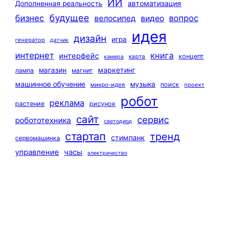
ИИ
автоматизация
Дополненная реальность
будущее
бизнес
вопрос
велосипед
видео
идея
дизайн
игра
генератор
датчик
интернет
книга
интерфейс
концепт
карта
камера
маркетинг
магазин
лампа
магнит
машинное обучение
музыка
поиск
микро-идея
проект
робот
реклама
растение
рисунок
сайт
сервис
робототехника
светодиод
стартап
тренд
стимпанк
сервомашинка
управление
часы
электричество