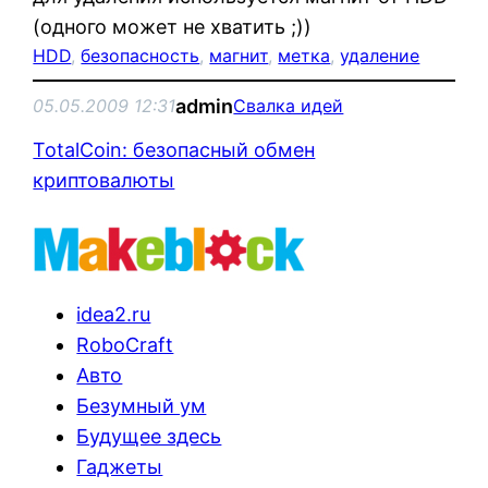
(одного может не хватить ;))
HDD
, 
безопасность
, 
магнит
, 
метка
, 
удаление
admin
05.05.2009 12:31
Свалка идей
TotalCoin: безопасный обмен
криптовалюты
idea2.ru
RoboCraft
Авто
Безумный ум
Будущее здесь
Гаджеты