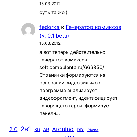
15.03.2012
суть та же )
fedorka
к
Генератор комиксов
(v. 0.1 beta)
15.03.2012
а вот теперь действительно
генератор комиксов
soft.compulenta.ru/666850/
Странички формируются на
основании видеофильмов.
программа анализирует
видеофрагмент, идентифицирует
говорящего героя, формирует
панели…
2в1
Arduino
2.0
3D
AR
DIY
iPhone