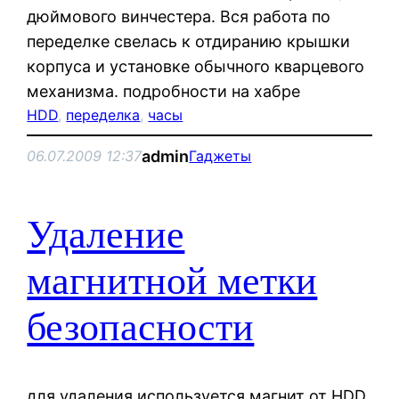
дюймового винчестера. Вся работа по
переделке свелась к отдиранию крышки
корпуса и установке обычного кварцевого
механизма. подробности на хабре
HDD
, 
переделка
, 
часы
admin
06.07.2009 12:37
Гаджеты
Удаление
магнитной метки
безопасности
для удаления используется магнит от HDD