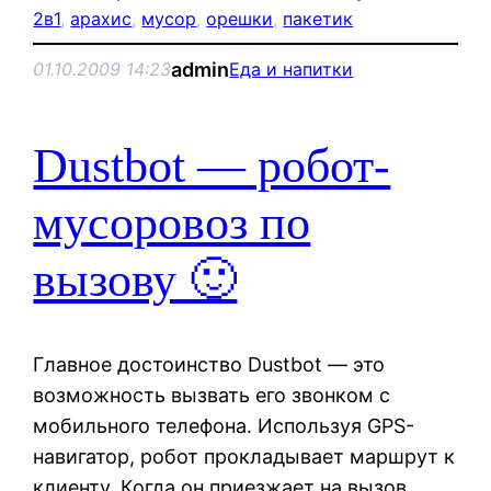
2в1
, 
арахис
, 
мусор
, 
орешки
, 
пакетик
admin
01.10.2009 14:23
Еда и напитки
Dustbot — робот-
мусоровоз по
вызову 🙂
Главное достоинство Dustbot — это
возможность вызвать его звонком с
мобильного телефона. Используя GPS-
навигатор, робот прокладывает маршрут к
клиенту. Когда он приезжает на вызов,