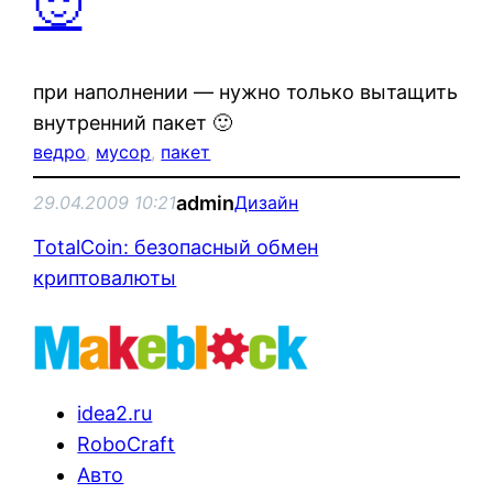
🙂
при наполнении — нужно только вытащить
внутренний пакет 🙂
ведро
, 
мусор
, 
пакет
admin
29.04.2009 10:21
Дизайн
TotalCoin: безопасный обмен
криптовалюты
idea2.ru
RoboCraft
Авто