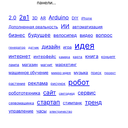
панели…
2в1
Arduino
2.0
3D
AR
DIY
iPhone
ИИ
автоматизация
Дополненная реальность
будущее
бизнес
вопрос
велосипед
видео
идея
дизайн
игра
генератор
датчик
интернет
книга
интерфейс
концепт
карта
камера
маркетинг
магазин
лампа
магнит
машинное обучение
музыка
поиск
микро-идея
проект
робот
реклама
растение
рисунок
сайт
сервис
робототехника
светодиод
стартап
тренд
стимпанк
сервомашинка
управление
часы
электричество