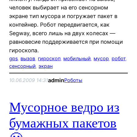
человек выбирает на его сенсорном
экране тип мусора и погружает пакет в
контейнер. Робот передвигается, как
Segway, всего лишь на двух колесах —
равновесие поддерживается при помощи
гироскопа.
gps
, 
вызов
, 
гироскоп
, 
мобильный
, 
мусор
, 
робот
, 
сенсорный
, 
экран
admin
10.06.2009 14:31
Роботы
Мусорное ведро из
бумажных пакетов