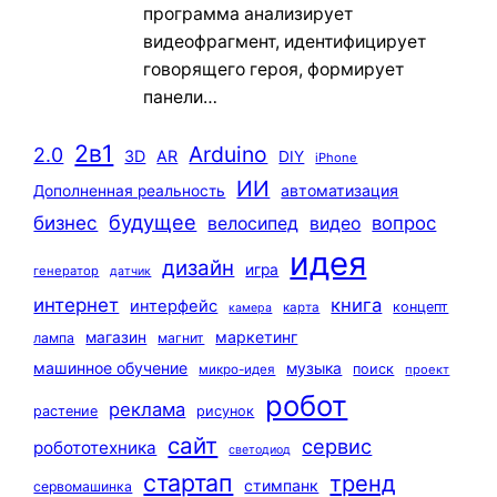
программа анализирует
видеофрагмент, идентифицирует
говорящего героя, формирует
панели…
2в1
Arduino
2.0
3D
AR
DIY
iPhone
ИИ
автоматизация
Дополненная реальность
будущее
бизнес
вопрос
велосипед
видео
идея
дизайн
игра
генератор
датчик
интернет
книга
интерфейс
концепт
карта
камера
маркетинг
магазин
лампа
магнит
машинное обучение
музыка
поиск
микро-идея
проект
робот
реклама
растение
рисунок
сайт
сервис
робототехника
светодиод
стартап
тренд
стимпанк
сервомашинка