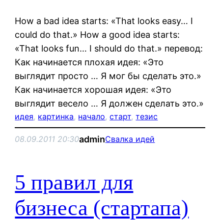
How a bad idea starts: «That looks easy… I
could do that.» How a good idea starts:
«That looks fun… I should do that.» перевод:
Как начинается плохая идея: «Это
выглядит просто … Я мог бы сделать это.»
Как начинается хорошая идея: «Это
выглядит весело … Я должен сделать это.»
идея
, 
картинка
, 
начало
, 
старт
, 
тезис
admin
08.09.2011 20:30
Свалка идей
5 правил для
бизнеса (стартапа)