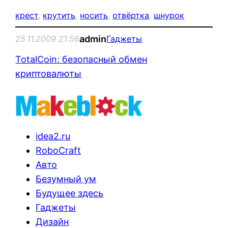
крест
, 
крутить
, 
носить
, 
отвёртка
, 
шнурок
admin
25.11.2009 21:56
Гаджеты
TotalCoin: безопасный обмен
криптовалюты
idea2.ru
RoboCraft
Авто
Безумный ум
Будущее здесь
Гаджеты
Дизайн