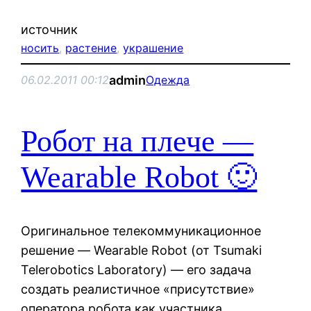
источник
носить
, 
растение
, 
украшение
admin
06.02.2011 00:12
Одежда
Робот на плече —
Wearable Robot 🙂
Оригинальное телекоммуникационное
решение — Wearable Robot (от Tsumaki
Telerobotics Laboratory) — его задача
создать реалистичное «присутствие»
оператора робота как участника