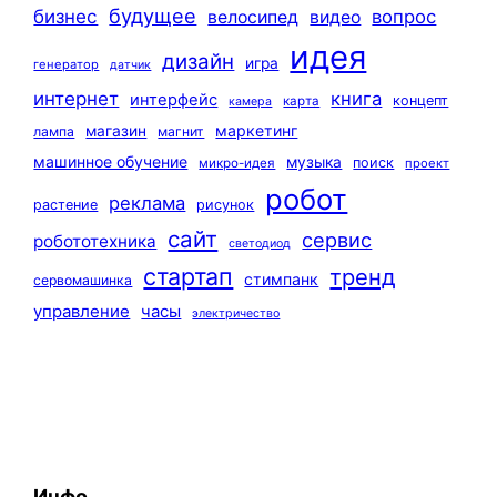
будущее
бизнес
вопрос
велосипед
видео
идея
дизайн
игра
генератор
датчик
интернет
книга
интерфейс
концепт
карта
камера
маркетинг
магазин
лампа
магнит
машинное обучение
музыка
поиск
микро-идея
проект
робот
реклама
растение
рисунок
сайт
сервис
робототехника
светодиод
стартап
тренд
стимпанк
сервомашинка
управление
часы
электричество
Инфо