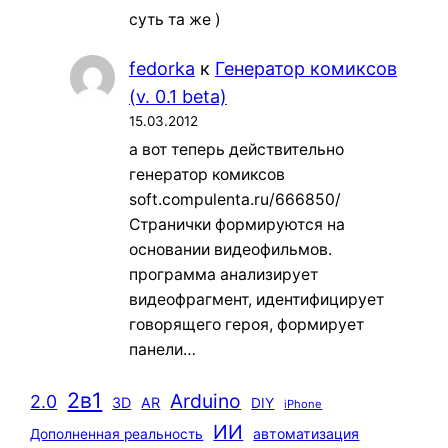
суть та же )
fedorka
к
Генератор комиксов
(v. 0.1 beta)
15.03.2012
а вот теперь действительно
генератор комиксов
soft.compulenta.ru/666850/
Странички формируются на
основании видеофильмов.
программа анализирует
видеофрагмент, идентифицирует
говорящего героя, формирует
панели…
2в1
Arduino
2.0
3D
AR
DIY
iPhone
ИИ
автоматизация
Дополненная реальность