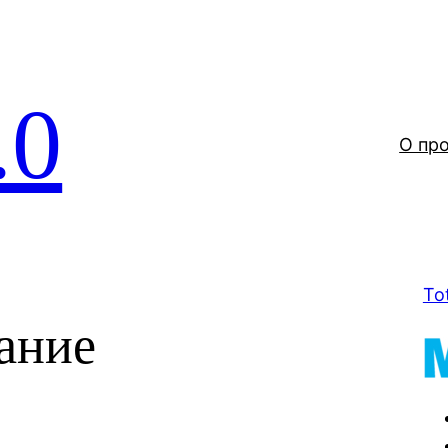
.0
О пр
To
ание