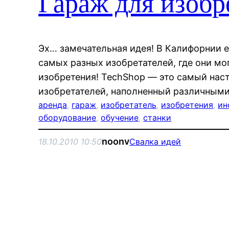
Гараж для изобр
Эх… замечательная идея! В Калифорнии 
самых разных изобретателей, где они мо
изобретения! TechShop — это самый нас
изобретателей, наполненный различными
аренда
, 
гараж
, 
изобретатель
, 
изобретения
, 
ин
оборудование
, 
обучение
, 
станки
noonv
18.10.2010 10:50
Свалка идей