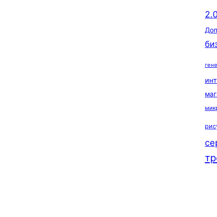
2.
Доп
би
ген
ин
маг
мик
рис
се
тр