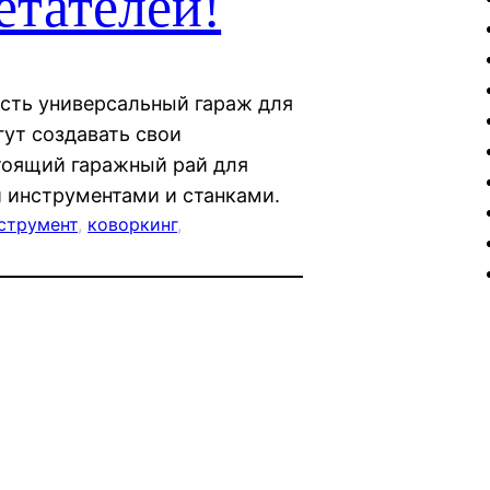
етателей!
есть универсальный гараж для
гут создавать свои
тоящий гаражный рай для
 инструментами и станками.
струмент
, 
коворкинг
, 