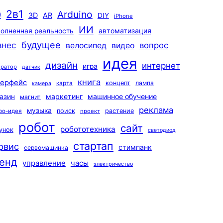
2в1
Arduino
0
3D
AR
DIY
iPhone
ИИ
автоматизация
олненная реальность
будущее
знес
вопрос
велосипед
видео
идея
дизайн
интернет
игра
ератор
датчик
книга
терфейс
концепт
лампа
карта
камера
маркетинг
машинное обучение
азин
магнит
реклама
музыка
поиск
растение
ро-идея
проект
робот
сайт
робототехника
унок
светодиод
стартап
рвис
стимпанк
сервомашинка
енд
управление
часы
электричество