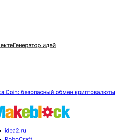
оекте
Генератор идей
talCoin: безопасный обмен криптовалюты
idea2.ru
RoboCraft