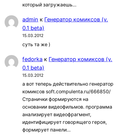
который загружаешь…
admin
к
Генератор комиксов (v.
0.1 beta)
15.03.2012
суть та же )
fedorka
к
Генератор комиксов (v.
0.1 beta)
15.03.2012
а вот теперь действительно генератор
комиксов soft.compulenta.ru/666850/
Странички формируются на
основании видеофильмов. программа
анализирует видеофрагмент,
идентифицирует говорящего героя,
формирует панели…