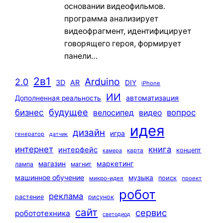
основании видеофильмов.
программа анализирует
видеофрагмент, идентифицирует
говорящего героя, формирует
панели…
2в1
Arduino
2.0
3D
AR
DIY
iPhone
ИИ
автоматизация
Дополненная реальность
будущее
бизнес
вопрос
велосипед
видео
идея
дизайн
игра
генератор
датчик
интернет
книга
интерфейс
концепт
карта
камера
маркетинг
магазин
лампа
магнит
машинное обучение
музыка
поиск
микро-идея
проект
робот
реклама
растение
рисунок
сайт
сервис
робототехника
светодиод