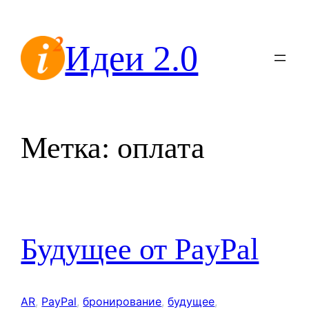
Перейти
к
Идеи 2.0
содержимому
Метка:
оплата
Будущее от PayPal
AR
, 
PayPal
, 
бронирование
, 
будущее
, 