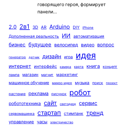
говорящего героя, формирует
панели…
2в1
Arduino
2.0
3D
AR
DIY
iPhone
ИИ
автоматизация
Дополненная реальность
будущее
бизнес
вопрос
велосипед
видео
идея
дизайн
игра
генератор
датчик
интернет
книга
интерфейс
концепт
карта
камера
маркетинг
магазин
лампа
магнит
машинное обучение
музыка
поиск
микро-идея
проект
робот
реклама
растение
рисунок
сайт
сервис
робототехника
светодиод
стартап
тренд
стимпанк
сервомашинка
управление
часы
электричество