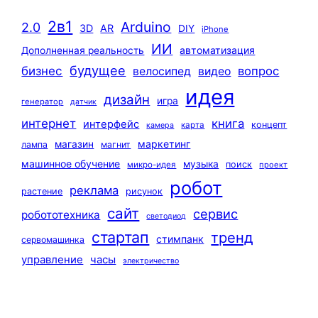
2в1
Arduino
2.0
3D
AR
DIY
iPhone
ИИ
автоматизация
Дополненная реальность
будущее
бизнес
вопрос
велосипед
видео
идея
дизайн
игра
генератор
датчик
интернет
книга
интерфейс
концепт
карта
камера
маркетинг
магазин
лампа
магнит
машинное обучение
музыка
поиск
микро-идея
проект
робот
реклама
растение
рисунок
сайт
сервис
робототехника
светодиод
стартап
тренд
стимпанк
сервомашинка
управление
часы
электричество